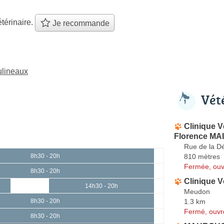
térinaire.
Je recommande
ulineaux
Vét
Clinique V
Florence MA
Rue de la D
810 mètres
8h30 - 20h
Fermée, ouv
8h30 - 20h
Clinique V
14h30 - 20h
Meudon
1.3 km
8h30 - 20h
Fermé, ouvr
8h30 - 20h