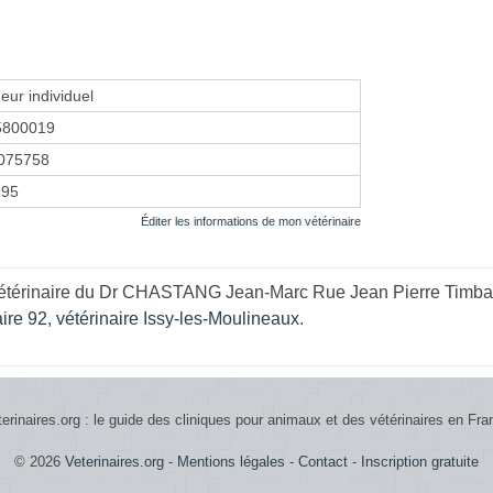
eur individuel
5800019
075758
995
Éditer les informations de mon vétérinaire
vétérinaire du Dr CHASTANG Jean-Marc Rue Jean Pierre Timbaud
aire 92
,
vétérinaire Issy-les-Moulineaux
.
terinaires.org : le guide des cliniques pour animaux et des vétérinaires en Fra
© 2026
Veterinaires.org
-
Mentions légales
-
Contact
-
Inscription gratuite