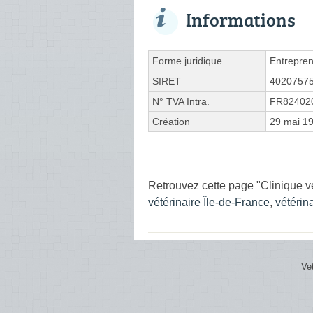
Informations
Forme juridique
Entrepren
SIRET
4020757
N° TVA Intra.
FR82402
Création
29 mai 1
Retrouvez cette page "Clinique 
vétérinaire Île-de-France
,
vétérin
Ve