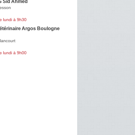
 Sid Ahmed
resson
e lundi à 9h30
étérinaire Argos Boulogne
lancourt
e lundi à 9h00