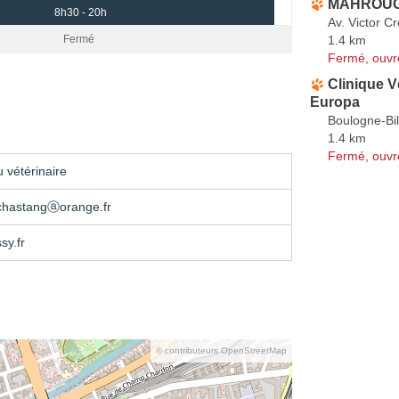
MAHROUG
8h30 - 20h
Av. Victor C
1.4 km
Fermé
Fermé, ouvr
Clinique V
Europa
Boulogne-Bil
1.4 km
Fermé, ouvr
 vétérinaire
chastangⓐorange.fr
sy.fr
© contributeurs OpenStreetMap