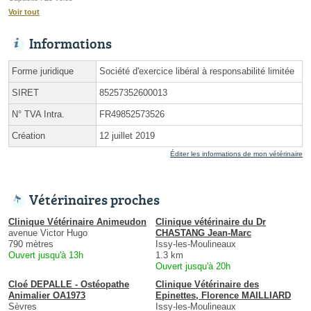
Voir tout
Informations
Forme juridique
Société d'exercice libéral à responsabilité limitée
SIRET
85257352600013
N° TVA Intra.
FR49852573526
Création
12 juillet 2019
Éditer les informations de mon vétérinaire
Vétérinaires proches
Clinique Vétérinaire Animeudon
Clinique vétérinaire du Dr
avenue Victor Hugo
CHASTANG Jean-Marc
790 mètres
Issy-les-Moulineaux
Ouvert jusqu'à 13h
1.3 km
Ouvert jusqu'à 20h
Cloé DEPALLE - Ostéopathe
Clinique Vétérinaire des
Animalier OA1973
Epinettes, Florence MAILLIARD
Sèvres
Issy-les-Moulineaux