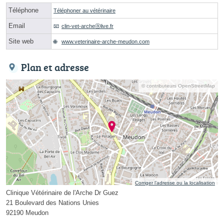
Téléphone
Téléphoner au vétérinaire
Email
clin-vet-archeⓐlive.fr
Site web
www.veterinaire-arche-meudon.com
Plan et adresse
© contributeurs OpenStreetMap
Corriger l’adresse ou la localisation
Clinique Vétérinaire de l'Arche Dr Guez
21 Boulevard des Nations Unies
92190 Meudon