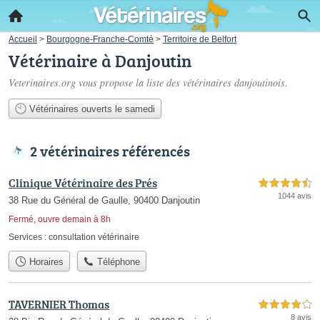
Accueil
>
Bourgogne-Franche-Comté
>
Territoire de Belfort
Vétérinaire à Danjoutin
Veterinaires.org vous propose la liste des
vétérinaires danjoutinois
.
Vétérinaires ouverts le samedi
2 vétérinaires référencés
Clinique Vétérinaire des Prés
4,5 étoiles sur 5
1044 avis
38 Rue du Général de Gaulle, 90400 Danjoutin
Fermé, ouvre demain à 8h
Services :
consultation vétérinaire
Horaires
Téléphone
TAVERNIER Thomas
4,0 étoiles sur 5
8 avis