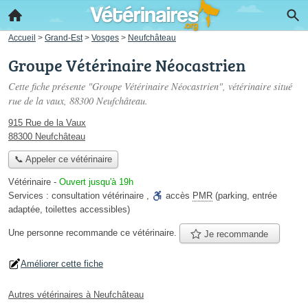
Accueil
>
Grand-Est
>
Vosges
>
Neufchâteau
Groupe Vétérinaire Néocastrien
Cette fiche présente "Groupe Vétérinaire Néocastrien", vétérinaire situé
rue de la vaux
, 88300 Neufchâteau.
915 Rue de la Vaux
88300 Neufchâteau
📞 Appeler ce vétérinaire
Vétérinaire
-
Ouvert jusqu'à 19h
Services :
consultation vétérinaire
,
accès
PMR
(parking, entrée
adaptée, toilettes accessibles)
Une personne
recommande
ce vétérinaire.
Je recommande
Améliorer cette fiche
Autres vétérinaires à Neufchâteau