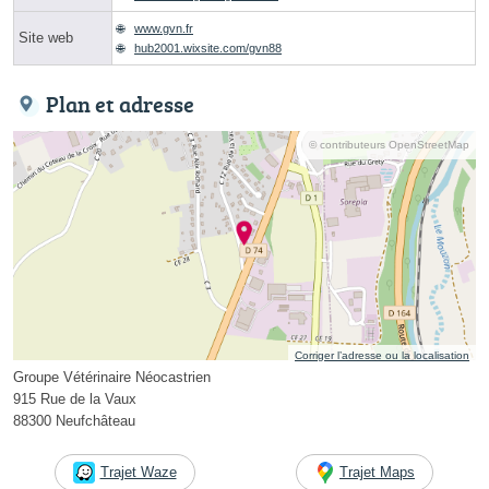
www.gvn.fr
Site web
hub2001.wixsite.com/gvn88
Plan et adresse
© contributeurs OpenStreetMap
Corriger l’adresse ou la localisation
Groupe Vétérinaire Néocastrien
915 Rue de la Vaux
88300 Neufchâteau
Trajet Waze
Trajet Maps