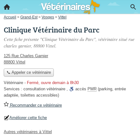
Accueil
>
Grand-Est
>
Vosges
>
Vittel
Clinique Vétérinaire du Parc
Cette fiche présente "Clinique Vétérinaire du Parc", vétérinaire situé
rue
charles garnier
, 88800 Vittel.
125 Rue Charles Garnier
88800 Vittel
📞 Appeler ce vétérinaire
Vétérinaire
-
Fermé, ouvre demain à 8h30
Services :
consultation vétérinaire
,
accès
PMR
(parking, entrée
adaptée, toilettes accessibles)
Recommander ce vétérinaire
Améliorer cette fiche
Autres vétérinaires à Vittel