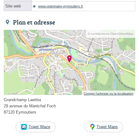
Site web
www.veterinaire-eymoutiers.fr
Plan et adresse
© contributeurs OpenStreetMap
Corriger l’adresse ou la localisation
Grandchamp Laetitia
29 avenue du Maréchal Foch
87120 Eymoutiers
Trajet Waze
Trajet Maps