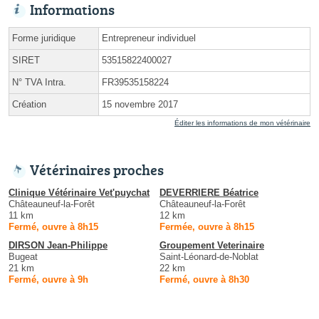
Informations
Forme juridique
Entrepreneur individuel
SIRET
53515822400027
N° TVA Intra.
FR39535158224
Création
15 novembre 2017
Éditer les informations de mon vétérinaire
Vétérinaires proches
Clinique Vétérinaire Vet'puychat
DEVERRIERE Béatrice
Châteauneuf-la-Forêt
Châteauneuf-la-Forêt
11 km
12 km
Fermé, ouvre à 8h15
Fermée, ouvre à 8h15
DIRSON Jean-Philippe
Groupement Veterinaire
Bugeat
Saint-Léonard-de-Noblat
21 km
22 km
Fermé, ouvre à 9h
Fermé, ouvre à 8h30