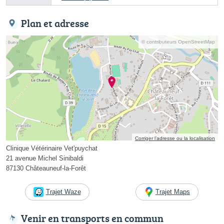
Plan et adresse
© contributeurs OpenStreetMap
Corriger l’adresse ou la localisation
Clinique Vétérinaire Vet'puychat
21 avenue Michel Sinibaldi
87130 Châteauneuf-la-Forêt
Trajet Waze
Trajet Maps
Venir en transports en commun