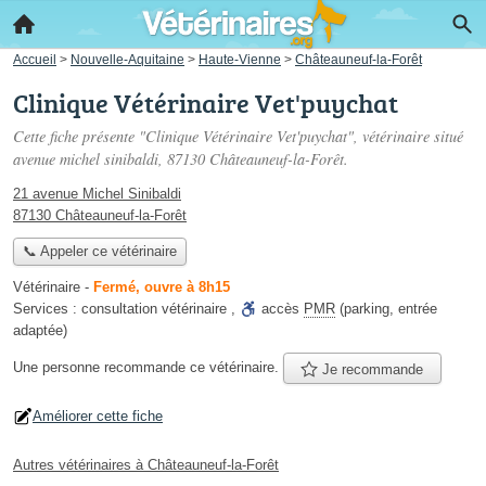
Accueil
>
Nouvelle-Aquitaine
>
Haute-Vienne
>
Châteauneuf-la-Forêt
Clinique Vétérinaire Vet'puychat
Cette fiche présente "Clinique Vétérinaire Vet'puychat", vétérinaire situé
avenue michel sinibaldi
, 87130 Châteauneuf-la-Forêt.
21 avenue Michel Sinibaldi
87130 Châteauneuf-la-Forêt
📞 Appeler ce vétérinaire
Vétérinaire
-
Fermé, ouvre à 8h15
Services :
consultation vétérinaire
,
accès
PMR
(parking, entrée
adaptée)
Une personne
recommande
ce vétérinaire.
Je recommande
Améliorer cette fiche
Autres vétérinaires à Châteauneuf-la-Forêt