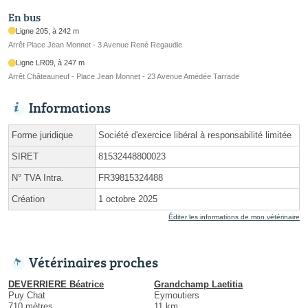
En bus
Ligne 205, à 242 m
Arrêt Place Jean Monnet - 3 Avenue René Regaudie
Ligne LR09, à 247 m
Arrêt Châteauneuf - Place Jean Monnet - 23 Avenue Amédée Tarrade
Informations
Forme juridique
Société d'exercice libéral à responsabilité limitée
SIRET
81532448800023
N° TVA Intra.
FR39815324488
Création
1 octobre 2025
Éditer les informations de mon vétérinaire
Vétérinaires proches
DEVERRIERE Béatrice
Grandchamp Laetitia
Puy Chat
Eymoutiers
710 mètres
11 km