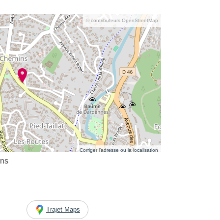
© contributeurs OpenStreetMap
Corriger l’adresse ou la localisation
ins
Trajet Maps