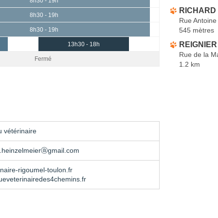
8h30 - 19h
RICHARD 
8h30 - 19h
Rue Antoine
545 mètres
8h30 - 19h
REIGNIER
13h30 - 18h
Rue de la Ma
Fermé
1.2 km
 vétérinaire
e.heinzelmeierⓐgmail.com
naire-rigoumel-toulon.fr
ueveterinairedes4chemins.fr