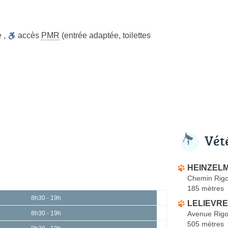
e
,
accès
PMR
(entrée adaptée, toilettes
Vét
HEINZELM
Chemin Rig
185 mètres
8h30 - 19h
LELIEVRE 
Avenue Rig
8h30 - 19h
505 mètres