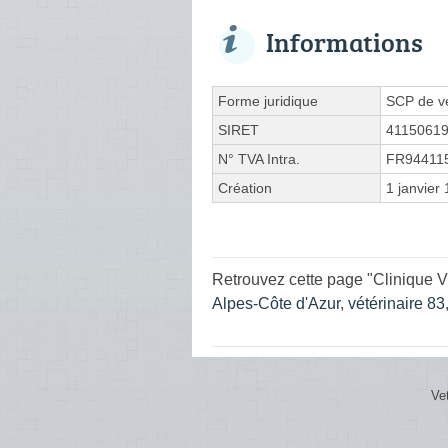
Informations
Forme juridique
SCP de vé
SIRET
4115061
N° TVA Intra.
FR94411
Création
1 janvier
Retrouvez cette page "Clinique 
Alpes-Côte d'Azur
,
vétérinaire 83
Ve