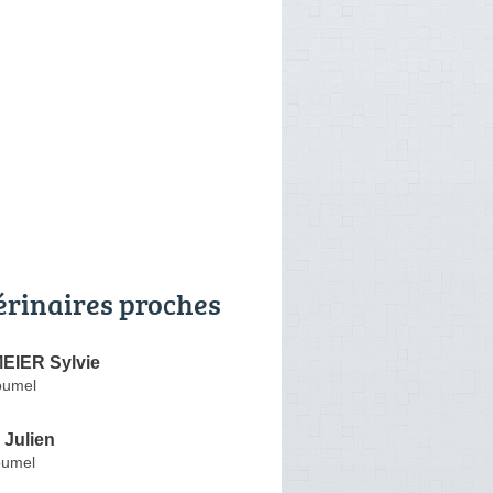
érinaires proches
EIER Sylvie
oumel
Julien
oumel