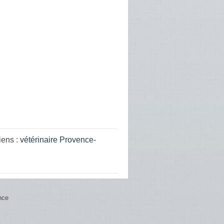
iens :
vétérinaire Provence-
nce