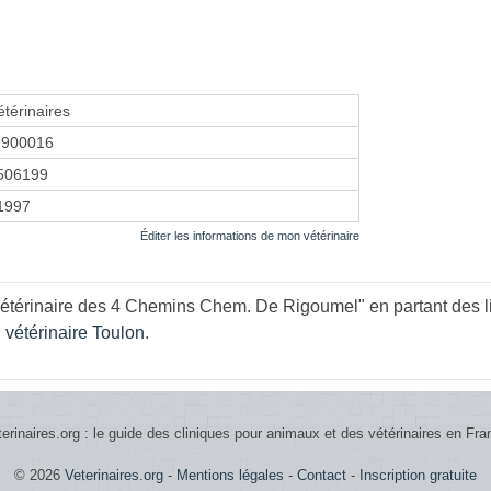
térinaires
9900016
506199
 1997
Éditer les informations de mon vétérinaire
Vétérinaire des 4 Chemins Chem. De Rigoumel" en partant des l
,
vétérinaire Toulon
.
terinaires.org : le guide des cliniques pour animaux et des vétérinaires en Fra
© 2026
Veterinaires.org
-
Mentions légales
-
Contact
-
Inscription gratuite