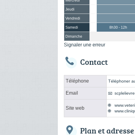
Mercredi
Jeudi
Vendredi
Samedi
8h30 - 12h
Dimanche
Signaler une erreur
Contact
Téléphone
Téléphoner au
Email
scplelievr
www.veteri
Site web
www.cliniq
Plan et adresse