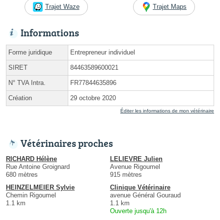
Trajet Waze
Trajet Maps
Informations
Forme juridique
Entrepreneur individuel
SIRET
84463589600021
N° TVA Intra.
FR77844635896
Création
29 octobre 2020
Éditer les informations de mon vétérinaire
Vétérinaires proches
RICHARD Hélène
LELIEVRE Julien
Rue Antoine Groignard
Avenue Rigoumel
680 mètres
915 mètres
HEINZELMEIER Sylvie
Clinique Vétérinaire
Chemin Rigoumel
avenue Général Gouraud
1.1 km
1.1 km
Ouverte jusqu'à 12h