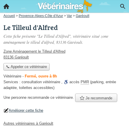
Accueil
>
Provence-Alpes-Côte d'Azur
>
Var
>
Garéoult
Le Tilleul d'Alfred
Cette fiche présente "Le Tilleul d'Alfred", vétérinaire situé
zone
aménagement le tilleul d'alfred
, 83136 Garéoult.
Zone Aménagement le Tilleul d'Alfred
83136 Garéoult
📞 Appeler ce vétérinaire
Vétérinaire
-
Fermé, ouvre à 8h
Services :
consultation vétérinaire
,
accès
PMR
(parking, entrée
adaptée, toilettes accessibles)
Une personne
recommande
ce vétérinaire.
Je recommande
Améliorer cette fiche
Autres vétérinaires à Garéoult