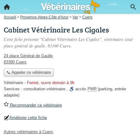
Accueil
>
Provence-Alpes-Côte d'Azur
>
Var
>
Cuers
Cabinet Vétérinaire Les Cigales
Cette fiche présente "Cabinet Vétérinaire Les Cigales", vétérinaire situé
place général de gaulle
, 83390 Cuers.
24 place Général de Gaulle
83390 Cuers
📞 Appeler ce vétérinaire
Vétérinaire
-
Fermé, ouvre demain à 9h
Services :
consultation vétérinaire
,
accès
PMR
(parking, entrée
adaptée)
Recommander ce vétérinaire
Améliorer cette fiche
Autres vétérinaires à Cuers