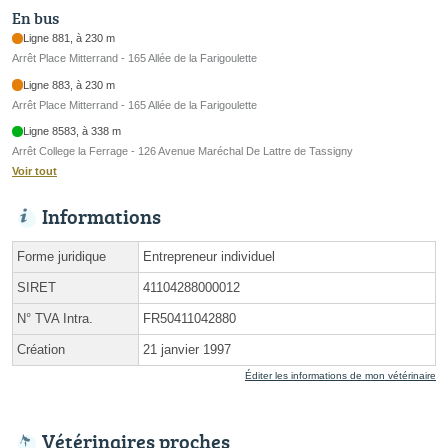
En bus
Ligne 881, à 230 m
Arrêt Place Mitterrand - 165 Allée de la Farigoulette
Ligne 883, à 230 m
Arrêt Place Mitterrand - 165 Allée de la Farigoulette
Ligne 8583, à 338 m
Arrêt College la Ferrage - 126 Avenue Maréchal De Lattre de Tassigny
Voir tout
Informations
Forme juridique
Entrepreneur individuel
SIRET
41104288000012
N° TVA Intra.
FR50411042880
Création
21 janvier 1997
Éditer les informations de mon vétérinaire
Vétérinaires proches