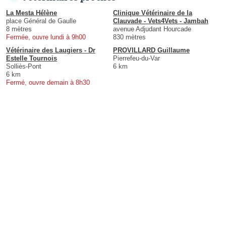
La Mesta Hélène
Clinique Vétérinaire de la
place Général de Gaulle
Clauvade - Vets4Vets - Jambah
8 mètres
avenue Adjudant Hourcade
Fermée, ouvre lundi à 9h00
830 mètres
Vétérinaire des Laugiers - Dr
PROVILLARD Guillaume
Estelle Tournois
Pierrefeu-du-Var
Solliès-Pont
6 km
6 km
Fermé, ouvre demain à 8h30