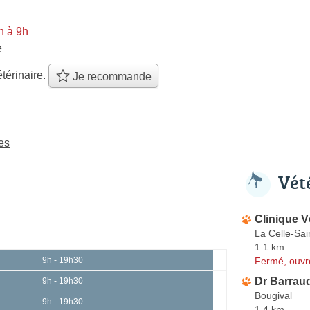
n à 9h
e
térinaire.
Je recommande
es
Vét
Clinique V
La Celle-Sai
1.1 km
Fermé, ouvr
9h - 19h30
Dr Barraud
9h - 19h30
Bougival
9h - 19h30
1.4 km