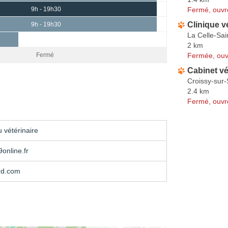
Fermé, ouvr
9h - 19h30
Clinique v
9h - 19h30
La Celle-Sai
2 km
Fermée, ouv
Fermé
Cabinet vé
Croissy-sur-
2.4 km
Fermé, ouvr
 vétérinaire
9online.fr
rd.com