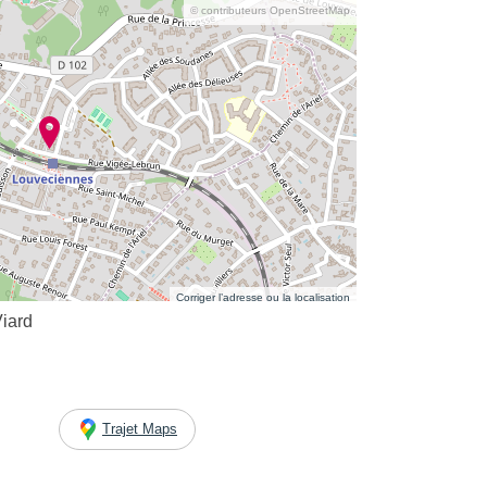
© contributeurs OpenStreetMap
Corriger l’adresse ou la localisation
Viard
Trajet Maps