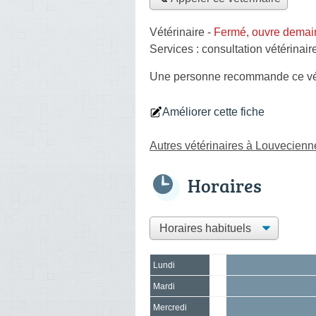
Vétérinaire
-
Fermé, ouvre demai
Services :
consultation vétérinair
Une personne
recommande
ce vé
Améliorer cette fiche
Autres vétérinaires à Louvecienn
Horaires
Lundi
Mardi
Mercredi