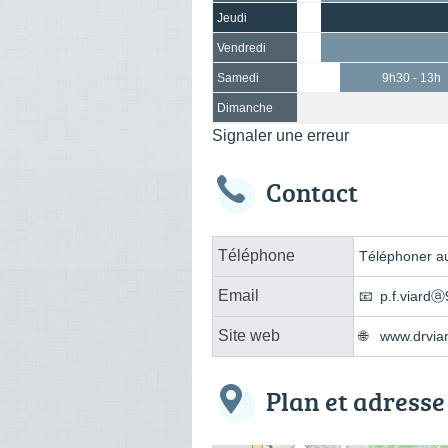
Jeudi
Vendredi
Samedi
9h30 - 13h
Dimanche
Signaler une erreur
Contact
Téléphone
Téléphoner au
Email
p.f.viardⓐ
Site web
www.drvia
Plan et adresse