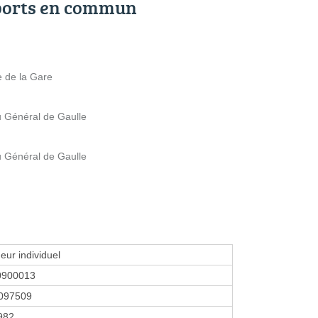
ports en commun
e de la Gare
u Général de Gaulle
u Général de Gaulle
eur individuel
0900013
097509
1982