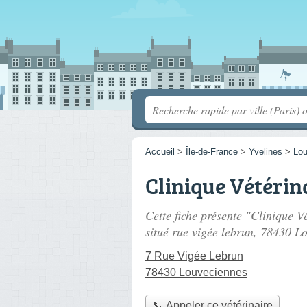
Accueil
>
Île-de-France
>
Yvelines
>
Lou
Clinique Vétérin
Cette fiche présente "Clinique V
situé
rue vigée lebrun
, 78430 Lo
7 Rue Vigée Lebrun
78430 Louveciennes
📞 Appeler ce vétérinaire