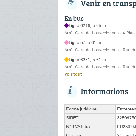
Venir en trans
En bus
Ligne 6216, à 65 m
Arrêt Gare de Louveciennes - 4 Plac
Ligne 57, à 61 m
Arrêt Gare de Louveciennes - Rue d
Ligne 6281, à 61 m
Arrêt Gare de Louveciennes - Rue d
Voir tout
Informations
Forme juridique
Entrepren
SIRET
3250975
N° TVA Intra.
FR25325
Création
21 avril 