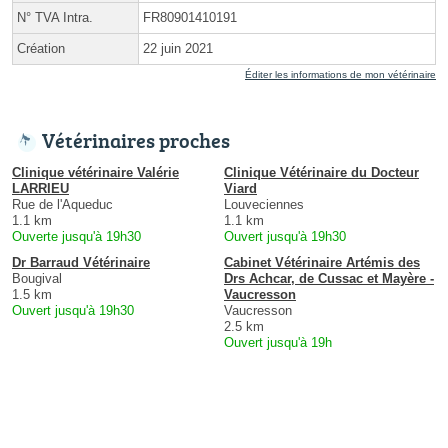
N° TVA Intra.
FR80901410191
Création
22 juin 2021
Éditer les informations de mon vétérinaire
Vétérinaires proches
Clinique vétérinaire Valérie
Clinique Vétérinaire du Docteur
LARRIEU
Viard
Rue de l'Aqueduc
Louveciennes
1.1 km
1.1 km
Ouverte jusqu'à 19h30
Ouvert jusqu'à 19h30
Dr Barraud Vétérinaire
Cabinet Vétérinaire Artémis des
Bougival
Drs Achcar, de Cussac et Mayère -
1.5 km
Vaucresson
Ouvert jusqu'à 19h30
Vaucresson
2.5 km
Ouvert jusqu'à 19h