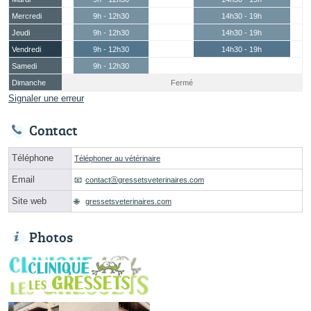
Mercredi
9h - 12h30
14h30 - 19h
Jeudi
9h - 12h30
14h30 - 19h
Vendredi
9h - 12h30
14h30 - 19h
Samedi
9h - 12h30
Dimanche
Fermé
Signaler une erreur
Contact
Téléphone
Téléphoner au vétérinaire
Email
contactⓐgressetsveterinaires.com
Site web
gressetsveterinaires.com
Photos