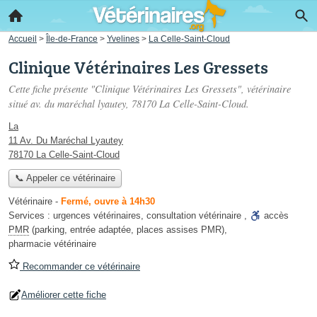
Accueil
>
Île-de-France
>
Yvelines
>
La Celle-Saint-Cloud
Clinique Vétérinaires Les Gressets
Cette fiche présente "Clinique Vétérinaires Les Gressets", vétérinaire
situé
av. du maréchal lyautey
, 78170 La Celle-Saint-Cloud.
La
11 Av. Du Maréchal Lyautey
78170 La Celle-Saint-Cloud
📞 Appeler ce vétérinaire
Vétérinaire
-
Fermé, ouvre à 14h30
Services :
urgences vétérinaires
,
consultation vétérinaire
,
accès
PMR
(parking, entrée adaptée, places assises PMR)
,
pharmacie vétérinaire
Recommander ce vétérinaire
Améliorer cette fiche