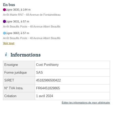
En bus
Ligne 3630, à 144 m
Arrêt Mairie RN7 - 68 Avenue de Fontainebleau
Ligne 3631, à 57 m
Arrêt Beaufils Poste - 48 Avenue Albert Beaufils
Ligne 3663, à 57 m
Arrêt Beaufils Poste - 48 Avenue Albert Beaufils
Voir tout
Informations
Enseigne
Cvet Ponthierry
Forme juridique
SAS
SIRET
45182986500422
N° TVA Intra.
FR64451829865
Création
1 avril 2024
Éditer les informations de mon vétérinaire