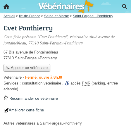
Accueil
>
Île-de-France
>
Seine-et-Marne
>
Saint-Fargeau-Ponthierry
Cvet Ponthierry
Cette fiche présente "Cvet Ponthierry", vétérinaire situé
avenue de
fontainebleau
, 77310 Saint-Fargeau-Ponthierry.
67 Bis avenue de Fontainebleau
77310 Saint-Fargeau-Ponthierry
📞 Appeler ce vétérinaire
Vétérinaire
-
Fermé, ouvre à 8h30
Services :
consultation vétérinaire
,
accès
PMR
(parking, entrée
adaptée)
Recommander ce vétérinaire
Améliorer cette fiche
Autres vétérinaires à Saint-Fargeau-Ponthierry