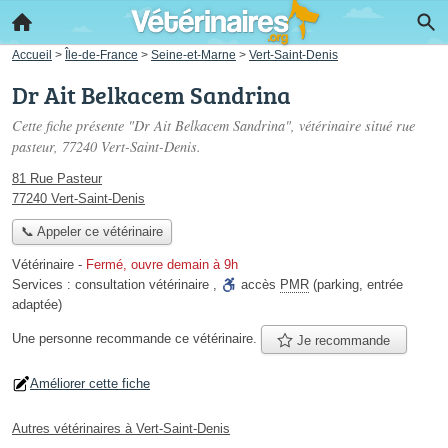
Accueil
>
Île-de-France
>
Seine-et-Marne
>
Vert-Saint-Denis
Dr Ait Belkacem Sandrina
Cette fiche présente "Dr Ait Belkacem Sandrina", vétérinaire situé
rue
pasteur
, 77240 Vert-Saint-Denis.
81 Rue Pasteur
77240 Vert-Saint-Denis
📞 Appeler ce vétérinaire
Vétérinaire
-
Fermé, ouvre demain à 9h
Services :
consultation vétérinaire
,
accès
PMR
(parking, entrée
adaptée)
Une personne
recommande
ce vétérinaire.
Je recommande
Améliorer cette fiche
Autres vétérinaires à Vert-Saint-Denis