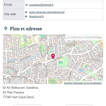
Email
csandrinaⓐhotmail.fr
www.votreveto.net/cliniquevsd/
Site web
phoenixvet.fr
Plan et adresse
© contributeurs OpenStreetMap
Corriger l’adresse ou la localisation
Dr Ait Belkacem Sandrina
81 Rue Pasteur
77240 Vert-Saint-Denis