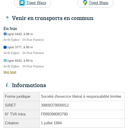
Trajet Waze
Trajet Maps
Venir en transports en commun
En bus
Ligne 5443, à 88 m
Arrêt Eglise - 34 Rue Pasteur
Ligne 3777, à 88 m
Arrêt Eglise - 34 Rue Pasteur
Ligne 6542, à 89 m
Arrêt Eglise - 34 Rue Pasteur
Voir tout
Informations
Forme juridique
Société d'exercice libéral à responsabilité limitée
SIRET
39808379000012
N° TVA Intra.
FR89398083790
Création
1 juillet 1994