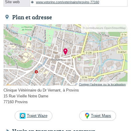
Site web
www.vetorino.com/veterinaire/provins-77160
Plan et adresse
© contributeurs OpenStreetMap
Corriger l’adresse ou la localisation
Clinique Vétérinaire du Dr Vernant, à Provins
15 Rue Vieille Notre Dame
77160 Provins
Trajet Waze
Trajet Maps