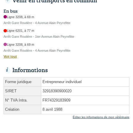
Venir en transports en commun
En bus
Ligne 3208, à 69 m
Arrêt Gare Routière - 4 Avenue Alain Peyrefitte
Ligne 6201, à 77 m
Arrêt Gare Routière - 1ter Avenue Alain Peyrefitte
Ligne 3208, à 69 m
Arrêt Gare Routière - 4 Avenue Alain Peyrefitte
Voir tout
Informations
Forme juridique
Entrepreneur individuel
SIRET
32918390900020
N° TVA Intra.
FR74329183909
Création
8 avril 1988
Éditer les informations de mon vétérinaire