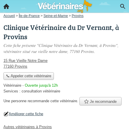
Accueil
>
Île-de-France
>
Seine-et-Marne
>
Provins
Clinique Vétérinaire du Dr Vernant, à
Provins
Cette fiche présente "Clinique Vétérinaire du Dr Vernant, à Provins",
vétérinaire situé
rue vieille notre dame
, 77160 Provins.
15 Rue Vieille Notre Dame
77160 Provins
📞 Appeler cette vétérinaire
Vétérinaire
-
Ouverte jusqu'à 12h
Services :
consultation vétérinaire
Une personne
recommande
cette vétérinaire.
Je recommande
Améliorer cette fiche
Autres vétérinaires à Provins