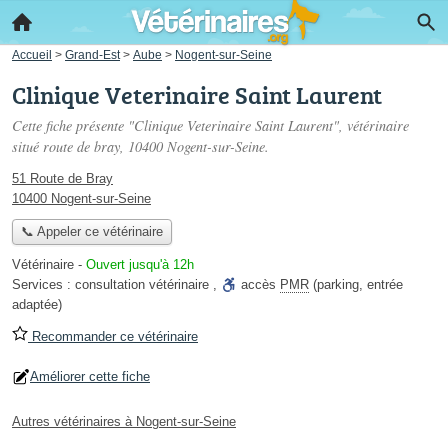
Accueil
>
Grand-Est
>
Aube
>
Nogent-sur-Seine
Clinique Veterinaire Saint Laurent
Cette fiche présente "Clinique Veterinaire Saint Laurent", vétérinaire
situé
route de bray
, 10400 Nogent-sur-Seine.
51 Route de Bray
10400 Nogent-sur-Seine
📞 Appeler ce vétérinaire
Vétérinaire
-
Ouvert jusqu'à 12h
Services :
consultation vétérinaire
,
accès
PMR
(parking, entrée
adaptée)
Recommander ce vétérinaire
Améliorer cette fiche
Autres vétérinaires à Nogent-sur-Seine