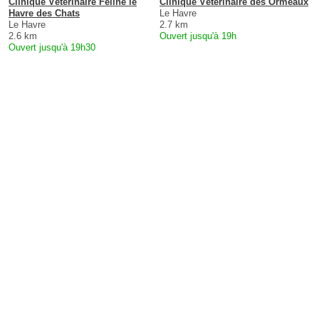
Clinique Vétérinaire Féline le
Clinique Vétérinaire des Ormeaux
Havre des Chats
Le Havre
Le Havre
2.7 km
2.6 km
Ouvert jusqu'à 19h
Ouvert jusqu'à 19h30