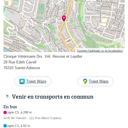
Corriger l’adresse ou la localisation
Clinique Vétérinaire Drs. Vét. Ressier et Lepiller
28 Rue Edith Cavell
76310 Sainte-Adresse
Trajet Waze
Trajet Maps
Venir en transports en commun
En bus
Ligne C5, à 288 m
Arrêt Bir Hakeim - 112 Rue Albert Copieux
Ligne C1, à 82 m