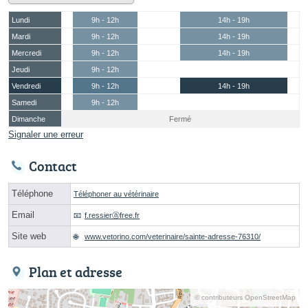
Lundi
9h - 12h
14h - 19h
Mardi
9h - 12h
14h - 19h
Mercredi
9h - 12h
14h - 19h
Jeudi
9h - 12h
Vendredi
9h - 12h
14h - 19h
Samedi
9h - 12h
Dimanche
Fermé
Signaler une erreur
Contact
Téléphone
Téléphoner au vétérinaire
Email
f.ressierⓐfree.fr
Site web
www.vetorino.com/veterinaire/sainte-adresse-76310/
Plan et adresse
© contributeurs OpenStreetMap