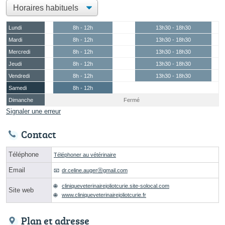
Lundi
8h - 12h
13h30 - 18h30
Mardi
8h - 12h
13h30 - 18h30
Mercredi
8h - 12h
13h30 - 18h30
Jeudi
8h - 12h
13h30 - 18h30
Vendredi
8h - 12h
13h30 - 18h30
Samedi
8h - 12h
Dimanche
Fermé
Signaler une erreur
Contact
Téléphone
Téléphoner au vétérinaire
Email
dr.celine.augerⓐgmail.com
cliniqueveterinairejoliotcurie.site-solocal.com
Site web
www.cliniqueveterinairejoliotcurie.fr
Plan et adresse