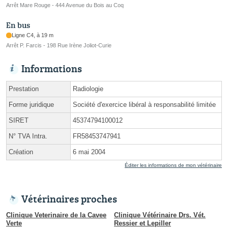
Arrêt Mare Rouge - 444 Avenue du Bois au Coq
En bus
Ligne C4, à 19 m
Arrêt P. Farcis - 198 Rue Irène Joliot-Curie
Informations
Prestation
Radiologie
Forme juridique
Société d'exercice libéral à responsabilité limitée
SIRET
45374794100012
N° TVA Intra.
FR58453747941
Création
6 mai 2004
Éditer les informations de mon vétérinaire
Vétérinaires proches
Clinique Veterinaire de la Cavee
Clinique Vétérinaire Drs. Vét.
Verte
Ressier et Lepiller