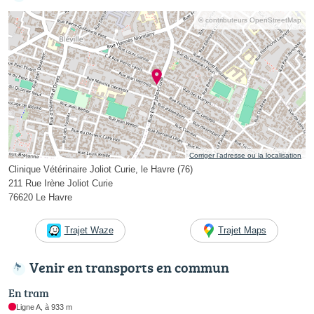
© contributeurs OpenStreetMap
Corriger l’adresse ou la localisation
Clinique Vétérinaire Joliot Curie, le Havre (76)
211 Rue Irène Joliot Curie
76620 Le Havre
Trajet Waze
Trajet Maps
Venir en transports en commun
En tram
Ligne A, à 933 m