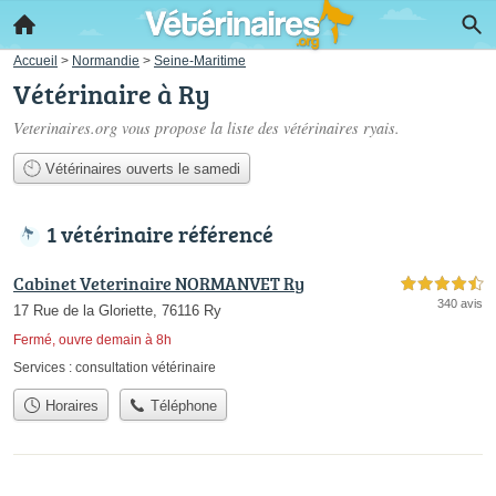
Accueil
>
Normandie
>
Seine-Maritime
Vétérinaire à Ry
Veterinaires.org vous propose la liste des
vétérinaires ryais
.
Vétérinaires ouverts le samedi
1 vétérinaire référencé
Cabinet Veterinaire NORMANVET Ry
4,5 étoiles sur 5
340 avis
17 Rue de la Gloriette, 76116 Ry
Fermé, ouvre demain à 8h
Services :
consultation vétérinaire
Horaires
Téléphone