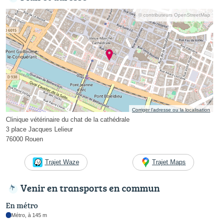
© contributeurs OpenStreetMap
Corriger l’adresse ou la localisation
Clinique vétérinaire du chat de la cathédrale
3 place Jacques Lelieur
76000 Rouen
Trajet Waze
Trajet Maps
Venir en transports en commun
En métro
Métro, à 145 m