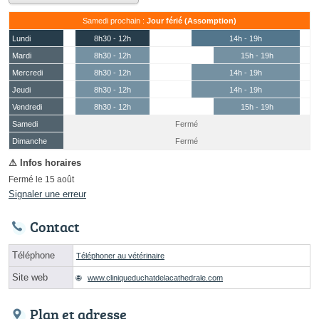
Samedi prochain :
Jour férié (Assomption)
Lundi
8h30 - 12h
14h - 19h
Mardi
8h30 - 12h
15h - 19h
Mercredi
8h30 - 12h
14h - 19h
Jeudi
8h30 - 12h
14h - 19h
Vendredi
8h30 - 12h
15h - 19h
Samedi
Fermé
(15 août)
Dimanche
Fermé
Fermé le 15 août
Signaler une erreur
Contact
Téléphone
Téléphoner au vétérinaire
Site web
www.cliniqueduchatdelacathedrale.com
Plan et adresse