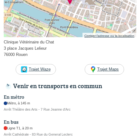
Corriger l’adresse ou la localisation
Clinique Vétérinaire du Chat
3 place Jacques Lelieur
76000 Rouen
Trajet Waze
Trajet Maps
Venir en transports en commun
En métro
Métro, à 145 m
Arrêt Théâtre des Arts - 7 Rue Jeanne d'Arc
En bus
Ligne T1, à 20 m
Arrêt Cathédrale - 83 Rue du General Leclerc