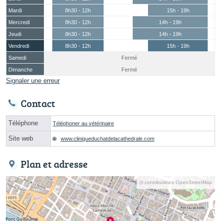
Mardi
8h30 - 12h
15h - 19h
Mercredi
8h30 - 12h
14h - 19h
Jeudi
8h30 - 12h
14h - 19h
Vendredi
8h30 - 12h
15h - 19h
Samedi
Fermé
Dimanche
Fermé
Signaler une erreur
Contact
Téléphone
Téléphoner au vétérinaire
Site web
www.cliniqueduchatdelacathedrale.com
Plan et adresse
© contributeurs OpenStreetMap