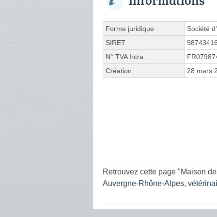
Forme juridique
Société d'
SIRET
9874341
N° TVA Intra.
FR07987
Création
28 mars 
Retrouvez cette page "Maison des
Auvergne-Rhône-Alpes
,
vétérina