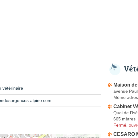
Vét
Maison des
 vétérinaire
avenue Paul 
Même adres
ndesurgences-alpine.com
Cabinet Vé
Quai de l'Isè
665 mètres
Fermé, ouvr
CESARO M
© contributeurs OpenStreetMap