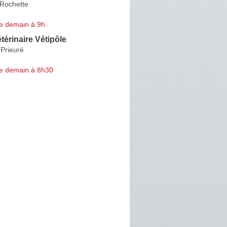
 Rochette
e demain à 9h
térinaire Vétipôle
-Prieuré
e demain à 8h30