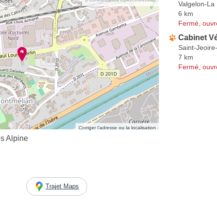
Valgelon-La
6 km
Fermé, ouvr
Cabinet Vé
Saint-Jeoire
7 km
Fermé, ouvr
Corriger l’adresse ou la localisation
s Alpine
Trajet Maps