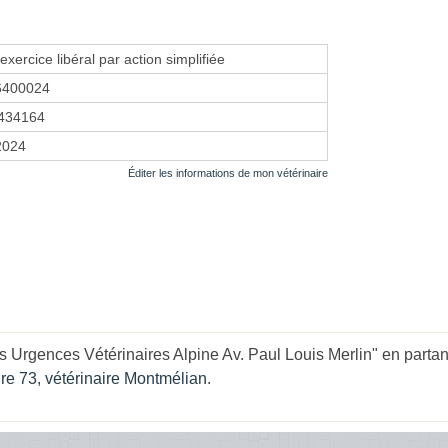
exercice libéral par action simplifiée
6400024
434164
2024
Éditer les informations de mon vétérinaire
 Urgences Vétérinaires Alpine Av. Paul Louis Merlin" en partant
ire 73
,
vétérinaire Montmélian
.