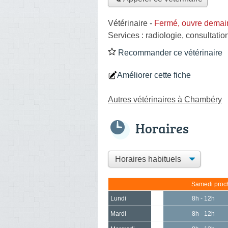
Vétérinaire
-
Fermé, ouvre demai
Services :
radiologie
,
consultation
Recommander ce vétérinaire
Améliorer cette fiche
Autres vétérinaires à Chambéry
Horaires
Samedi proch
Lundi
8h - 12h
Mardi
8h - 12h