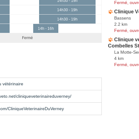
14h30 - 19h
Fermé, ouvr
14h30 - 19h
Clinique V
Bassens
14h30 - 19h
2.2 km
14h - 16h
Fermé, ouvr
Fermé
Clinique v
Combelles S
La Motte-Se
4 km
Fermé, ouvr
 vétérinaire
eto.net/cliniqueveterinaireduverney/
com/CliniqueVeterinaireDuVerney