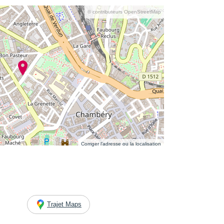
© contributeurs OpenStreetMap
Corriger l’adresse ou la localisation
Trajet Maps