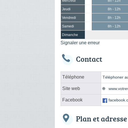
Mercredi
8h - 12h
Jeudi
8h - 12h
Vendredi
8h - 12h
Samedi
8h - 12h
Dimanche
Signaler une erreur
Contact
Téléphone
Téléphoner au
Site web
www.votrev
Facebook
facebook.
Plan et adresse