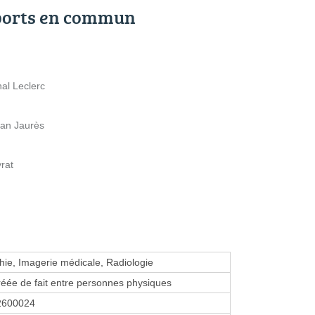
ports en commun
al Leclerc
ean Jaurès
rat
ie, Imagerie médicale, Radiologie
réée de fait entre personnes physiques
2600024