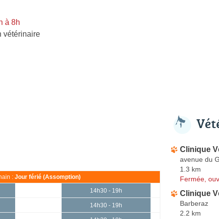
n à 8h
 vétérinaire
Vét
Clinique V
avenue du G
1.3 km
ain :
Jour férié (Assomption)
Fermée, ouv
14h30 - 19h
Clinique V
Barberaz
14h30 - 19h
2.2 km