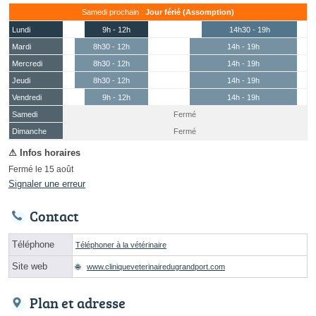
Samedi prochain :
Jour férié (Assomption)
Lundi
9h - 12h
14h30 - 19h
Mardi
8h30 - 12h
14h - 19h
Mercredi
8h30 - 12h
14h - 19h
Jeudi
8h30 - 12h
14h - 19h
Vendredi
9h - 12h
14h - 19h
Samedi
Fermé
(15 août)
Dimanche
Fermé
Fermé le 15 août
Signaler une erreur
Contact
Téléphone
Téléphoner à la vétérinaire
Site web
www.cliniqueveterinairedugrandport.com
Plan et adresse