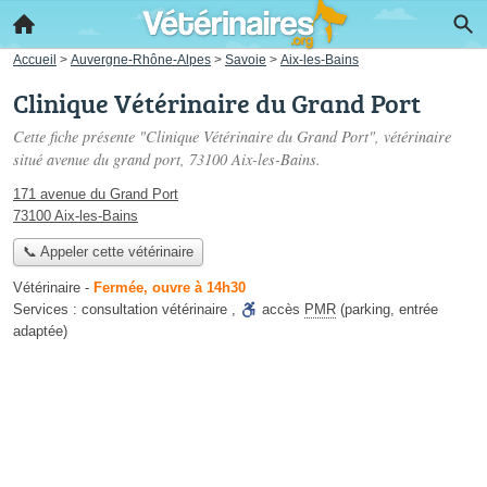
Accueil
>
Auvergne-Rhône-Alpes
>
Savoie
>
Aix-les-Bains
Clinique Vétérinaire du Grand Port
Cette fiche présente "Clinique Vétérinaire du Grand Port", vétérinaire
situé
avenue du grand port
, 73100 Aix-les-Bains.
171 avenue du Grand Port
73100 Aix-les-Bains
📞 Appeler cette vétérinaire
Vétérinaire
-
Fermée, ouvre à 14h30
Services :
consultation vétérinaire
,
accès
PMR
(parking, entrée
adaptée)