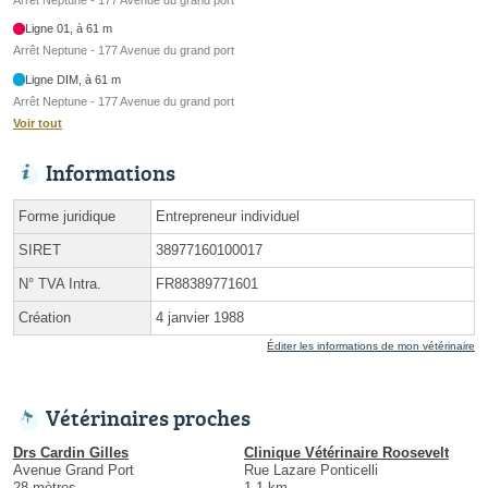
Ligne 01, à 61 m
Arrêt Neptune - 177 Avenue du grand port
Ligne DIM, à 61 m
Arrêt Neptune - 177 Avenue du grand port
Voir tout
Informations
Forme juridique
Entrepreneur individuel
SIRET
38977160100017
N° TVA Intra.
FR88389771601
Création
4 janvier 1988
Éditer les informations de mon vétérinaire
Vétérinaires proches
Drs Cardin Gilles
Clinique Vétérinaire Roosevelt
Avenue Grand Port
Rue Lazare Ponticelli
28 mètres
1.1 km