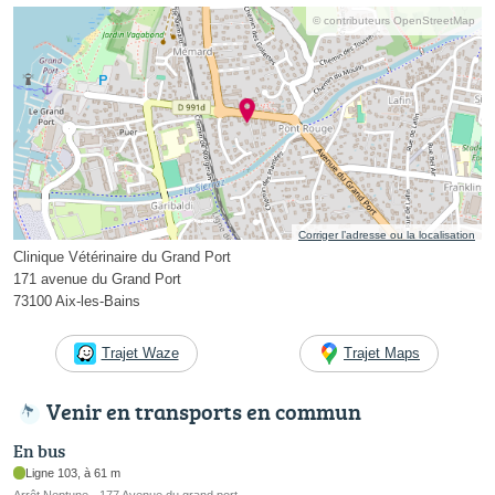
© contributeurs OpenStreetMap
Corriger l’adresse ou la localisation
Clinique Vétérinaire du Grand Port
171 avenue du Grand Port
73100 Aix-les-Bains
Trajet Waze
Trajet Maps
Venir en transports en commun
En bus
Ligne 103, à 61 m
Arrêt Neptune - 177 Avenue du grand port