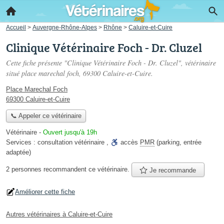
Accueil
>
Auvergne-Rhône-Alpes
>
Rhône
>
Caluire-et-Cuire
Clinique Vétérinaire Foch - Dr. Cluzel
Cette fiche présente "Clinique Vétérinaire Foch - Dr. Cluzel", vétérinaire
situé
place marechal foch
, 69300 Caluire-et-Cuire.
Place Marechal Foch
69300 Caluire-et-Cuire
📞 Appeler ce vétérinaire
Vétérinaire
-
Ouvert jusqu'à 19h
Services :
consultation vétérinaire
,
accès
PMR
(parking, entrée
adaptée)
2 personnes
recommandent
ce vétérinaire.
Je recommande
Améliorer cette fiche
Autres vétérinaires à Caluire-et-Cuire