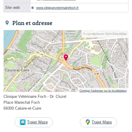
Site web
www.cliniqueveterinairefoch.fr
Plan et adresse
© contributeurs OpenStreetMap
Corriger l’adresse ou la localisation
Clinique Vétérinaire Foch - Dr. Cluzel
Place Marechal Foch
69300 Caluire-et-Cuire
Trajet Waze
Trajet Maps