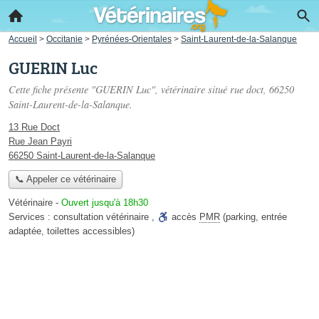
Accueil
>
Occitanie
>
Pyrénées-Orientales
>
Saint-Laurent-de-la-Salanque
GUERIN Luc
Cette fiche présente "GUERIN Luc", vétérinaire situé
rue doct
, 66250
Saint-Laurent-de-la-Salanque.
13 Rue Doct
Rue Jean Payri
66250 Saint-Laurent-de-la-Salanque
📞 Appeler ce vétérinaire
Vétérinaire
-
Ouvert jusqu'à 18h30
Services :
consultation vétérinaire
,
accès
PMR
(parking, entrée
adaptée, toilettes accessibles)