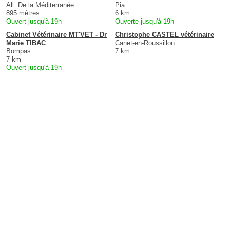
All. De la Méditerranée
Pia
895 mètres
6 km
Ouvert jusqu'à 19h
Ouverte jusqu'à 19h
Cabinet Vétérinaire MT'VET - Dr
Christophe CASTEL vétérinaire
Marie TIBAC
Canet-en-Roussillon
Bompas
7 km
7 km
Ouvert jusqu'à 19h