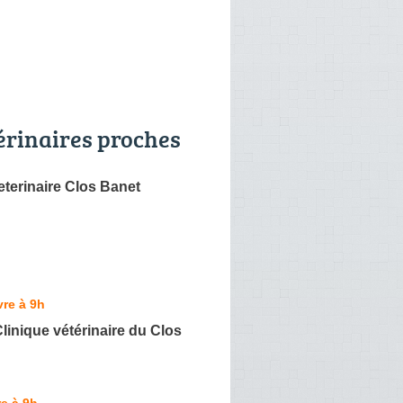
érinaires proches
eterinaire Clos Banet
re à 9h
Clinique vétérinaire du Clos
e à 9h