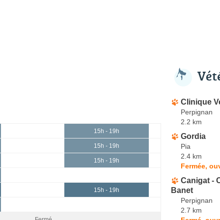
Vét
Clinique V
Perpignan
2.2 km
15h - 19h
Gordia
Pia
15h - 19h
2.4 km
15h - 19h
Fermée, ouv
Canigat - 
Banet
15h - 19h
Perpignan
2.7 km
Fermé, ouvr
Fermé