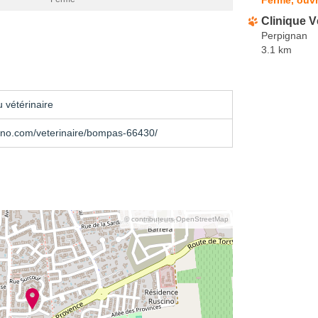
Clinique V
Perpignan
3.1 km
 vétérinaire
ino.com/veterinaire/bompas-66430/
© contributeurs OpenStreetMap