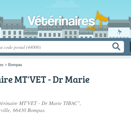
es
>
Bompas
ire MT'VET - Dr Marie
Vétérinaire MT'VET - Dr Marie TIBAC",
ville
, 66430 Bompas.