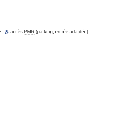
e
,
accès
PMR
(parking, entrée adaptée)