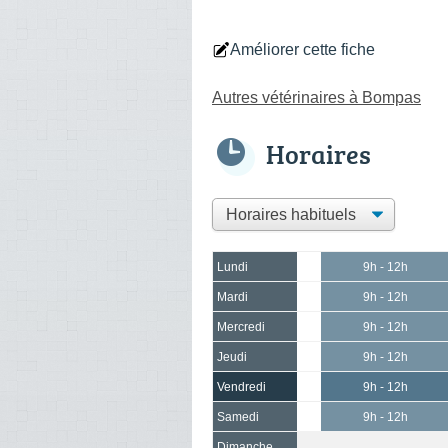
Améliorer cette fiche
Autres vétérinaires à Bompas
Horaires
Lundi
9h - 12h
Mardi
9h - 12h
Mercredi
9h - 12h
Jeudi
9h - 12h
Vendredi
9h - 12h
Samedi
9h - 12h
Dimanche