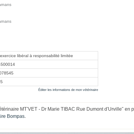
Lamans
Lamans
exercice libéral à responsabilité limitée
4500014
078545
25
Éditer les informations de mon vétérinaire
térinaire MT'VET - Dr Marie TIBAC Rue Dumont d'Urville" en pa
aire Bompas
.