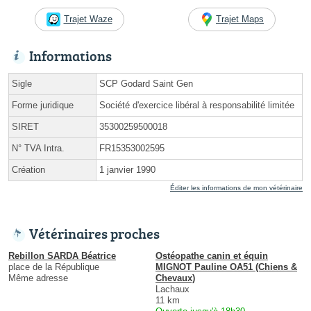
Trajet Waze
Trajet Maps
Informations
Sigle
SCP Godard Saint Gen
Forme juridique
Société d'exercice libéral à responsabilité limitée
SIRET
35300259500018
N° TVA Intra.
FR15353002595
Création
1 janvier 1990
Éditer les informations de mon vétérinaire
Vétérinaires proches
Rebillon SARDA Béatrice
Ostéopathe canin et équin
place de la République
MIGNOT Pauline OA51 (Chiens &
Même adresse
Chevaux)
Lachaux
11 km