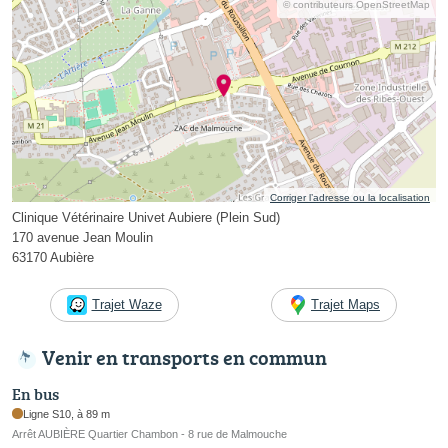
© contributeurs OpenStreetMap
Corriger l’adresse ou la localisation
Clinique Vétérinaire Univet Aubiere (Plein Sud)
170 avenue Jean Moulin
63170 Aubière
Trajet Waze
Trajet Maps
Venir en transports en commun
En bus
Ligne S10, à 89 m
Arrêt AUBIÈRE Quartier Chambon - 8 rue de Malmouche