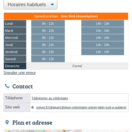
Samedi prochain :
Jour férié (Assomption)
Lundi
8h - 12h
14h - 19h
Mardi
8h - 12h
14h - 19h
Mercredi
8h - 12h
14h - 19h
Jeudi
8h - 12h
14h - 19h
Vendredi
8h - 12h
14h - 19h
Samedi
8h - 12h
Dimanche
Fermé
Signaler une erreur
Contact
Téléphone
Téléphoner au vétérinaire
Site web
univet.fr/clinique/clinique-veterinaire-univet-plein-sud-a-aubiere/
Plan et adresse