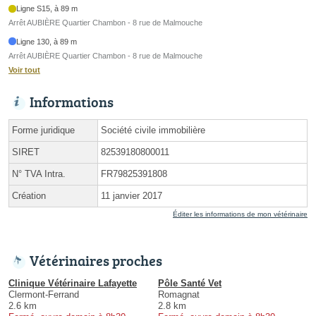
Ligne S15, à 89 m
Arrêt AUBIÈRE Quartier Chambon - 8 rue de Malmouche
Ligne 130, à 89 m
Arrêt AUBIÈRE Quartier Chambon - 8 rue de Malmouche
Voir tout
Informations
Forme juridique
Société civile immobilière
SIRET
82539180800011
N° TVA Intra.
FR79825391808
Création
11 janvier 2017
Éditer les informations de mon vétérinaire
Vétérinaires proches
Clinique Vétérinaire Lafayette
Pôle Santé Vet
Clermont-Ferrand
Romagnat
2.6 km
2.8 km