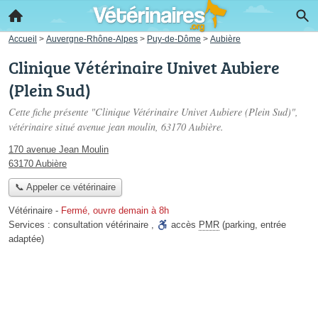
Accueil
>
Auvergne-Rhône-Alpes
>
Puy-de-Dôme
>
Aubière
Clinique Vétérinaire Univet Aubiere
(Plein Sud)
Cette fiche présente "Clinique Vétérinaire Univet Aubiere (Plein Sud)",
vétérinaire situé
avenue jean moulin
, 63170 Aubière.
170 avenue Jean Moulin
63170 Aubière
📞 Appeler ce vétérinaire
Vétérinaire
-
Fermé, ouvre demain à 8h
Services :
consultation vétérinaire
,
accès
PMR
(parking, entrée
adaptée)