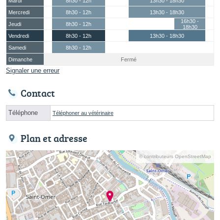
Mardi
8h30 - 12h
13h30 - 18h30
Mercredi
8h30 - 12h
13h30 - 18h30
16h30 -
Jeudi
8h30 - 12h
18h30
Vendredi
8h30 - 12h
13h30 - 18h30
Samedi
8h30 - 12h
Dimanche
Fermé
Signaler une erreur
Contact
Téléphone
Téléphoner au vétérinaire
Plan et adresse
© contributeurs OpenStreetMap