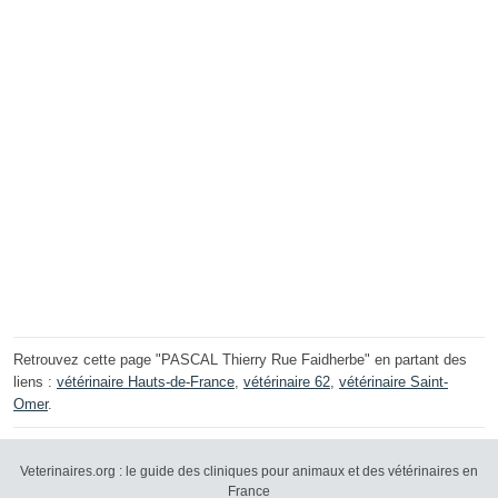
Retrouvez cette page "PASCAL Thierry Rue Faidherbe" en partant des
liens :
vétérinaire Hauts-de-France
,
vétérinaire 62
,
vétérinaire Saint-
Omer
.
Veterinaires.org : le guide des cliniques pour animaux et des vétérinaires en
France