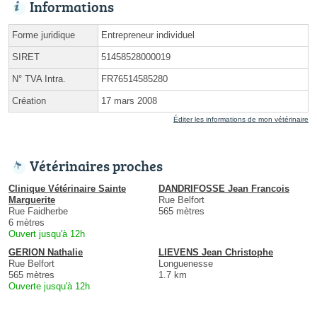
Informations
Forme juridique
Entrepreneur individuel
SIRET
51458528000019
N° TVA Intra.
FR76514585280
Création
17 mars 2008
Éditer les informations de mon vétérinaire
Vétérinaires proches
Clinique Vétérinaire Sainte
DANDRIFOSSE Jean Francois
Marguerite
Rue Belfort
Rue Faidherbe
565 mètres
6 mètres
Ouvert jusqu'à 12h
GERION Nathalie
LIEVENS Jean Christophe
Rue Belfort
Longuenesse
565 mètres
1.7 km
Ouverte jusqu'à 12h