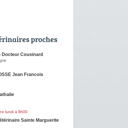
érinaires proches
e Docteur Cousinard
ogne
SSE Jean Francois
thalie
re lundi à 8h00
étérinaire Sainte Marguerite