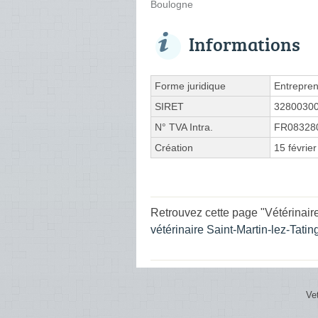
Boulogne
Informations
Forme juridique
Entrepren
SIRET
3280030
N° TVA Intra.
FR08328
Création
15 févrie
Retrouvez cette page "Vétérinair
vétérinaire Saint-Martin-lez-Tati
Ve