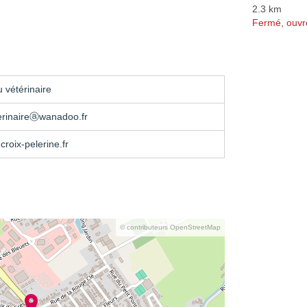
2.3 km
Fermé, ouvr
 vétérinaire
erinaireⓐwanadoo.fr
-croix-pelerine.fr
© contributeurs OpenStreetMap