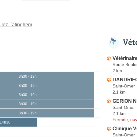
n-lez-Tatinghem
Vét
Vétérinair
Route Boul
2 km
8h30 - 19h
DANDRIFO
Saint-Omer
8h30 - 19h
2.1 km
8h30 - 19h
GERION Na
8h30 - 19h
Saint-Omer
2.1 km
8h30 - 19h
Fermée, ouv
 14h30
Clinique V
Saint-Omer