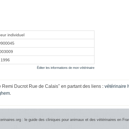
eur individuel
0900045
003009
r 1996
Éditer les informations de mon vétérinaire
e Remi Ducrot Rue de Calais" en partant des liens :
vétérinaire
nghem
.
terinaires.org : le guide des cliniques pour animaux et des vétérinaires en Fra