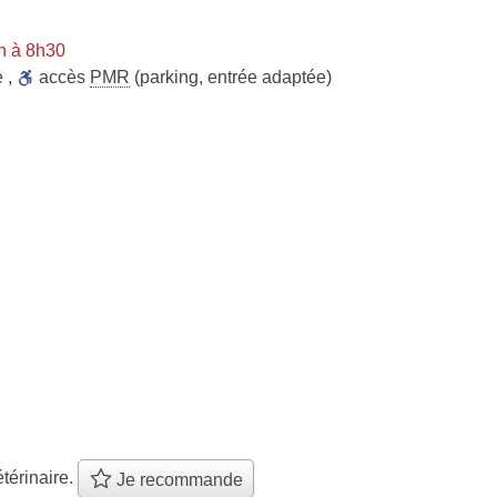
n à 8h30
e
,
accès
PMR
(parking, entrée adaptée)
térinaire.
Je recommande