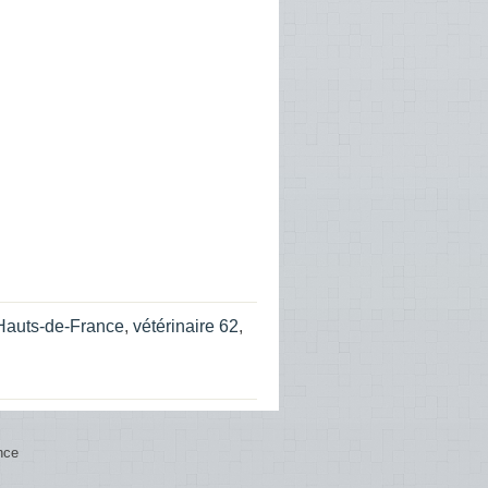
 Hauts-de-France
,
vétérinaire 62
,
nce