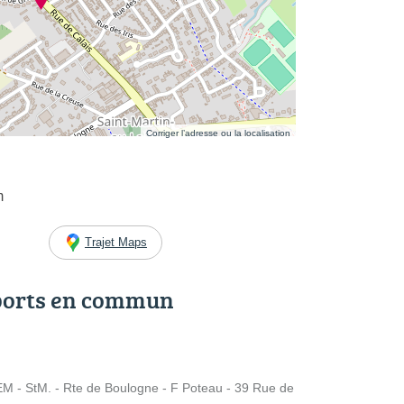
Corriger l’adresse ou la localisation
m
Trajet Maps
ports en commun
- StM. - Rte de Boulogne - F Poteau - 39 Rue de