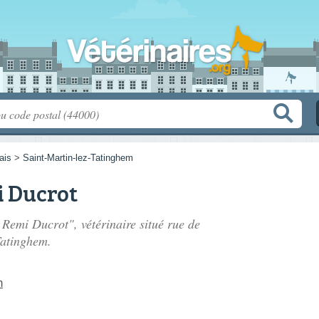
ais
>
Saint-Martin-lez-Tatinghem
i Ducrot
e Remi Ducrot", vétérinaire situé
rue de
Tatinghem.
m