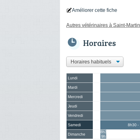
Améliorer cette fiche
Autres vétérinaires à Saint-Marti
Horaires
Lundi
Mardi
Mercredi
Jeudi
Vendredi
Samedi
8h30 -
8h30 -
Dimanche
9h