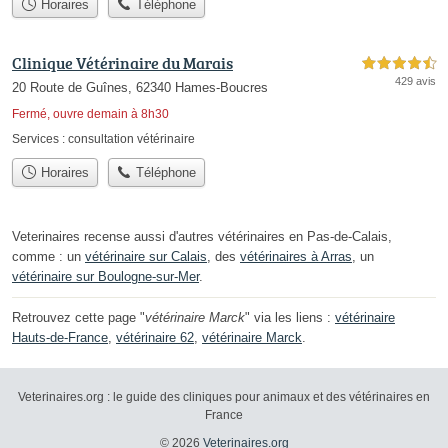
Horaires
Téléphone
Clinique Vétérinaire du Marais
4,5 étoiles sur 5
429 avis
20 Route de Guînes, 62340 Hames-Boucres
Fermé, ouvre demain à 8h30
Services :
consultation vétérinaire
Horaires
Téléphone
Veterinaires recense aussi d'autres vétérinaires en Pas-de-Calais,
comme : un
vétérinaire sur Calais
, des
vétérinaires à Arras
, un
vétérinaire sur Boulogne-sur-Mer
.
Retrouvez cette page "
vétérinaire Marck
" via les liens :
vétérinaire
Hauts-de-France
,
vétérinaire 62
,
vétérinaire Marck
.
Veterinaires.org : le guide des cliniques pour animaux et des vétérinaires en
France
© 2026
Veterinaires.org