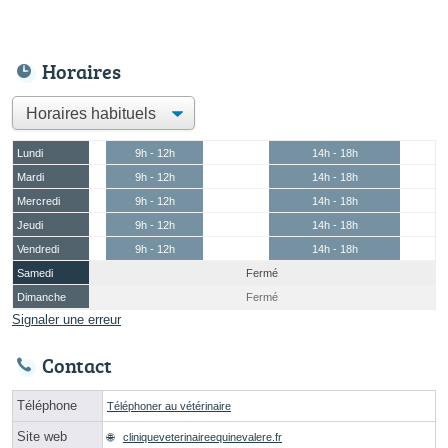
Horaires
Lundi
9h - 12h
14h - 18h
Mardi
9h - 12h
14h - 18h
Mercredi
9h - 12h
14h - 18h
Jeudi
9h - 12h
14h - 18h
Vendredi
9h - 12h
14h - 18h
Samedi
Fermé
Dimanche
Fermé
Signaler une erreur
Contact
Téléphone
Téléphoner au vétérinaire
Site web
cliniqueveterinaireequinevalere.fr