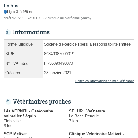
En bus
Ligne 3, à 469 m
Arrêt AVENUE LYAUTEY - 23 Avenue du Maréchal Lyautey
Informations
Forme juridique
Société d'exercice libéral à responsabilité limitée
SIRET
89349087000019
N° TVA Intra.
FR36893490870
Création
28 janvier 2021
Éditer les informations de mon vétérinaire
Vétérinaires proches
Léa VERNITI - Ostéopathe
SELURL Vet'nature
animalier / équin
Le Bosc-Renoult
Ticheville
7 km
6 km
SCP Melivet
Clinique Veterinaire Melivet -