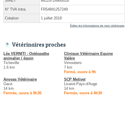
SIRET
84125724900018
N° TVA Intra.
FR54841257249
Création
1 juillet 2018
Éditer les informations de mon vétérinaire
Vétérinaires proches
Léa VERNITI - Ostéopathe
Clinique Vétérinaire Equine
animalier / équin
Valère
Ticheville
Vimoutiers
1.6 km
7 km
Fermé, ouvre à 9h
Anovas Vétérinaire
SCP Melivet
Gacé
Livarot-Pays-d'Auge
14 km
14 km
Fermée, ouvre à 8h30
Fermée, ouvre à 8h30