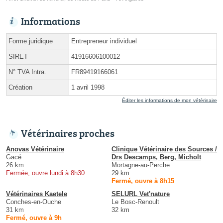
Informations
Forme juridique
Entrepreneur individuel
SIRET
41916606100012
N° TVA Intra.
FR89419166061
Création
1 avril 1998
Éditer les informations de mon vétérinaire
Vétérinaires proches
Anovas Vétérinaire
Clinique Vétérinaire des Sources /
Gacé
Drs Descamps, Berg, Micholt
26 km
Mortagne-au-Perche
Fermée, ouvre lundi à 8h30
29 km
Fermé, ouvre à 8h15
Vétérinaires Kaetele
SELURL Vet'nature
Conches-en-Ouche
Le Bosc-Renoult
31 km
32 km
Fermé, ouvre à 9h