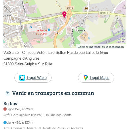
Corriger l’adresse ou la localisation
VetSanté - Clinique Vétérinaire Sellier Pasdeloup Lallet le Grou
Campagne d'Anglures
61300 Saint-Sulpice Sur Rille
Trajet Waze
Trajet Maps
Venir en transports en commun
En bus
Ligne 226, à 929 m
Arrêt Gare scolaire (Blaizot) - 15 Rue des Sports
Ligne 416, à 123 m
Arrêt Chemin du Minerai, 85 Route de Paris - 79 Anglures