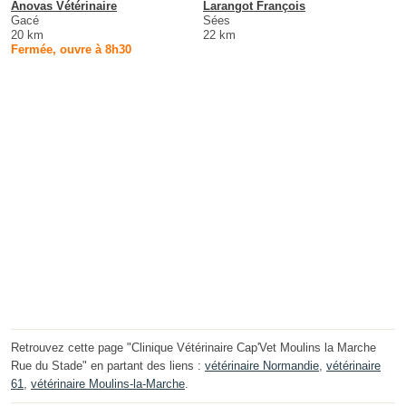
Anovas Vétérinaire
Larangot François
Gacé
Sées
20 km
22 km
Fermée, ouvre à 8h30
Retrouvez cette page "Clinique Vétérinaire Cap'Vet Moulins la Marche
Rue du Stade" en partant des liens :
vétérinaire Normandie
,
vétérinaire
61
,
vétérinaire Moulins-la-Marche
.