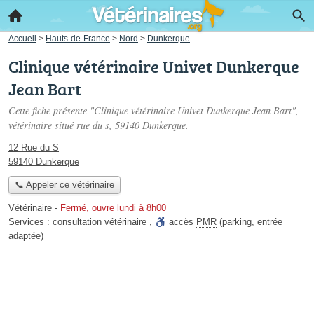
Accueil
>
Hauts-de-France
>
Nord
>
Dunkerque
Clinique vétérinaire Univet Dunkerque
Jean Bart
Cette fiche présente "Clinique vétérinaire Univet Dunkerque Jean Bart",
vétérinaire situé
rue du s
, 59140 Dunkerque.
12 Rue du S
59140 Dunkerque
📞 Appeler ce vétérinaire
Vétérinaire
-
Fermé, ouvre lundi à 8h00
Services :
consultation vétérinaire
,
accès
PMR
(parking, entrée
adaptée)