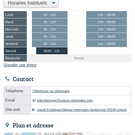
Lundi
8h - 12h
14h - 18h30
Mardi
8h - 12h
14h - 18h30
Mercredi
8h - 12h
14h - 18h30
Jeudi
8h - 12h
14h - 18h30
Vendredi
8h - 12h
14h - 18h30
Samedi
8h30 - 12h
Dimanche
Fermé
Signaler une erreur
Contact
Téléphone
Téléphoner au vétérinaire
Email
julia.hetzingerⓐunivet-veterinaire.com
Site web
univet.fr/clinique/clinique-veterinaire-dunkerque-59140-univet/
Plan et adresse