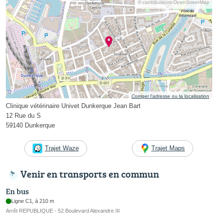
© contributeurs OpenStreetMap
Corriger l’adresse ou la localisation
Clinique vétérinaire Univet Dunkerque Jean Bart
12 Rue du S
59140 Dunkerque
Trajet Waze
Trajet Maps
Venir en transports en commun
En bus
Ligne C1, à 210 m
Arrêt REPUBLIQUE - 52 Boulevard Alexandre III