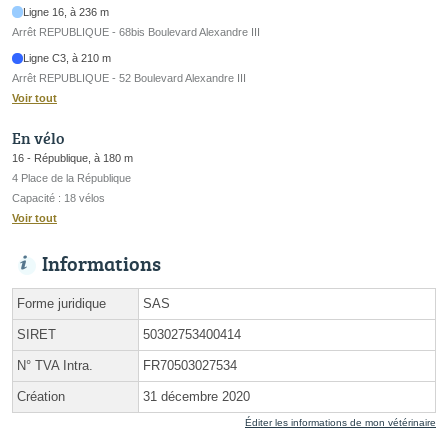
Ligne 16, à 236 m
Arrêt REPUBLIQUE - 68bis Boulevard Alexandre III
Ligne C3, à 210 m
Arrêt REPUBLIQUE - 52 Boulevard Alexandre III
Voir tout
En vélo
16 - République, à 180 m
4 Place de la République
Capacité : 18 vélos
Voir tout
Informations
Forme juridique
SAS
SIRET
50302753400414
N° TVA Intra.
FR70503027534
Création
31 décembre 2020
Éditer les informations de mon vétérinaire