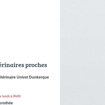
érinaires proches
étérinaire Univet Dunkerque
e lundi à 8h00
orothée