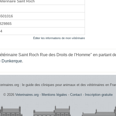
Veterinaire Saint Roch
6501016
829865
24
Éditer les informations de mon vétérinaire
étérinaire Saint Roch Rue des Droits de l'Homme" en partant de
re Dunkerque
.
terinaires.org : le guide des cliniques pour animaux et des vétérinaires en Fra
© 2026
Veterinaires.org
-
Mentions légales
-
Contact
-
Inscription gratuite