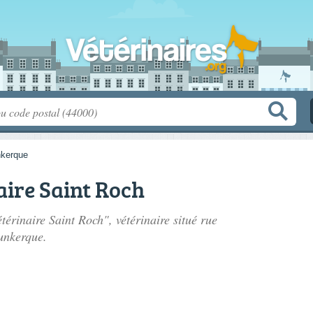
kerque
aire Saint Roch
étérinaire Saint Roch", vétérinaire situé
rue
unkerque.