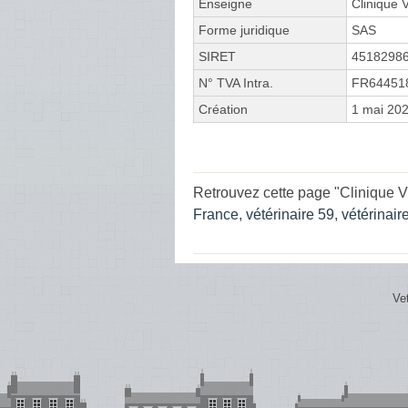
Enseigne
Clinique 
Forme juridique
SAS
SIRET
4518298
N° TVA Intra.
FR64451
Création
1 mai 20
Retrouvez cette page "Clinique V
France
,
vétérinaire 59
,
vétérinai
Ve