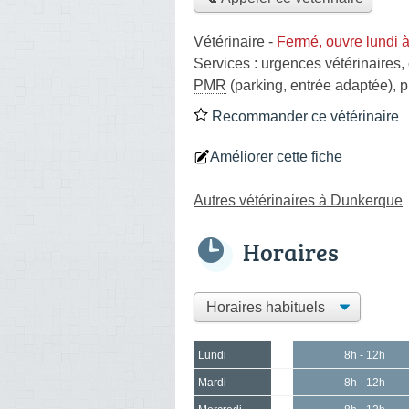
Vétérinaire
-
Fermé, ouvre lundi 
Services :
urgences vétérinaires
,
PMR
(parking, entrée adaptée)
,
p
Recommander ce vétérinaire
Améliorer cette fiche
Autres vétérinaires à Dunkerque
Horaires
Lundi
8h - 12h
Mardi
8h - 12h