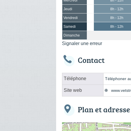
Mercredi
8h - 12h
Jeudi
8h - 12h
Vendredi
8h - 12h
Samedi
8h - 12h
Dimanche
Signaler une erreur
Contact
Téléphone
Téléphoner au
Site web
www.vetstr
Plan et adresse