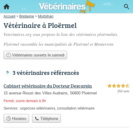
Accueil
>
Bretagne
>
Morbihan
Vétérinaire à Ploërmel
Veterinaires.org vous propose la liste des
vétérinaires ploërmelais
.
Ploërmel rassemble les municipalités de Ploërmel et Monterrein
Vétérinaires ouverts le samedi
3 vétérinaires référencés
Cabinet vétérinaire du Docteur Descarsin
4,5 étoiles sur 5
250 avis
15 avenue Rioust des Villes Audrains, 56800 Ploërmel
Fermé, ouvre demain à 9h
Services :
urgences vétérinaires
,
consultation vétérinaire
Horaires
Téléphone