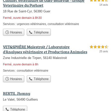
Cabinet Vétérinaire de Guer-Bellevue - Groupe
4,5 étoiles sur 5
Veterinaire du Porhoet
14 avis
18 Rue de Saint-Cyr, 56380 Guer
Fermé, ouvre demain à 8h30
Services :
urgences vétérinaires
,
consultation vétérinaire
Horaires
Téléphone
VET&SPHÈRE Malestroit / Laboratoire
4,5 étoiles sur 5
d'Analyses vétérinaire et Productions Animales
25 avis
Zone Industrielle de Tirpen, 56140 Malestroit
Fermé, ouvre demain à 8h
Services :
consultation vétérinaire
Horaires
Téléphone
BERTIL Jhonny
Le Valet, 56490 Guilliers
Téléphone