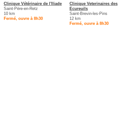
Clinique Vétérinaire de l'Iliade
Clinique Veterinaires des
Saint-Père-en-Retz
Ecureuils
10 km
Saint-Brevin-les-Pins
Fermé, ouvre à 8h30
12 km
Fermé, ouvre à 8h30