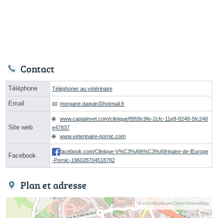
Contact
Téléphone
Téléphoner au vétérinaire
Email
morgane.daquinⓐhotmail.fr
www.captainvet.com/clinique/8959c9fe-2cfc-11e8-8248-5fc248
Site web
e47837
www.veterinaire-pornic.com
facebook.com/Clinique-V%C3%A9t%C3%A9rinaire-de-lEurope
Facebook
-Pornic-196028704518792
Plan et adresse
© contributeurs OpenStreetMap