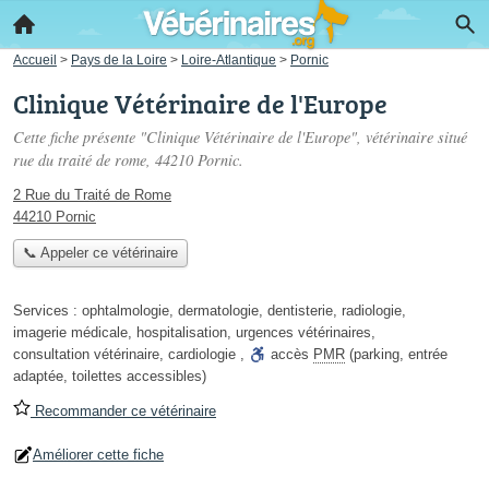
Accueil
>
Pays de la Loire
>
Loire-Atlantique
>
Pornic
Clinique Vétérinaire de l'Europe
Cette fiche présente "Clinique Vétérinaire de l'Europe", vétérinaire situé
rue du traité de rome
, 44210 Pornic.
2 Rue du Traité de Rome
44210 Pornic
📞 Appeler ce vétérinaire
Services :
ophtalmologie
,
dermatologie
,
dentisterie
,
radiologie
,
imagerie médicale
,
hospitalisation
,
urgences vétérinaires
,
consultation vétérinaire
,
cardiologie
,
accès
PMR
(parking, entrée
adaptée, toilettes accessibles)
Recommander ce vétérinaire
Améliorer cette fiche