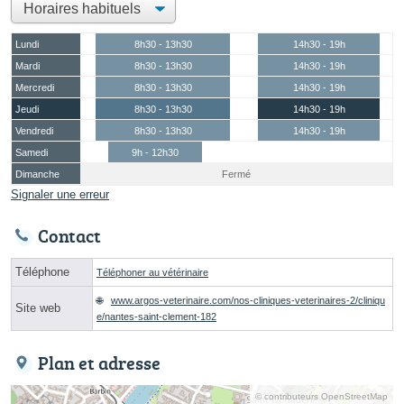
Lundi
8h30 - 13h30
14h30 - 19h
Mardi
8h30 - 13h30
14h30 - 19h
Mercredi
8h30 - 13h30
14h30 - 19h
Jeudi
8h30 - 13h30
14h30 - 19h
Vendredi
8h30 - 13h30
14h30 - 19h
Samedi
9h - 12h30
Dimanche
Fermé
Signaler une erreur
Contact
Téléphone
Téléphoner au vétérinaire
www.argos-veterinaire.com/nos-cliniques-veterinaires-2/cliniqu
Site web
e/nantes-saint-clement-182
Plan et adresse
© contributeurs OpenStreetMap