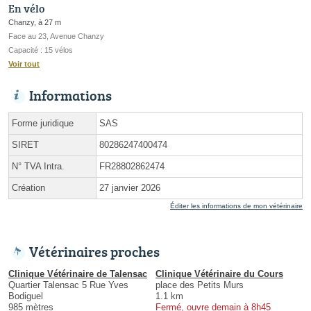
En vélo
Chanzy, à 27 m
Face au 23, Avenue Chanzy
Capacité : 15 vélos
Voir tout
Informations
Forme juridique
SAS
SIRET
80286247400474
N° TVA Intra.
FR28802862474
Création
27 janvier 2026
Éditer les informations de mon vétérinaire
Vétérinaires proches
Clinique Vétérinaire de Talensac
Clinique Vétérinaire du Cours
Quartier Talensac 5 Rue Yves
place des Petits Murs
Bodiguel
1.1 km
985 mètres
Fermé, ouvre demain à 8h45