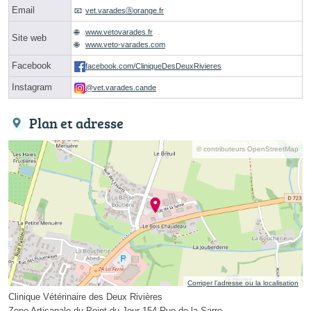
Email
vet.varadesⓐorange.fr
www.vetovarades.fr
Site web
www.veto-varades.com
Facebook
facebook.com/CliniqueDesDeuxRivieres
Instagram
@vet.varades.cande
Plan et adresse
© contributeurs OpenStreetMap
Corriger l’adresse ou la localisation
Clinique Vétérinaire des Deux Rivières
Zone Artisanale du Point du Jour 154 Rue de la Sarre