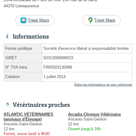
44370 Loireauxence
Trajet Waze
Trajet Maps
Informations
Forme juridique
Société d'exercice libéral à responsabilité limitée
SIRET
50313099900033
N° TVA Intra.
FR65503130999
Création
1 juillet 2014
Éditer les informations de mon vétérinaire
Vétérinaires proches
ATLANTIC VÉTÉRINAIRES
Arcadia Clinique Vétérinaire
(animaux d'Élevage)
Ancenis-Saint-Géréon
Ancenis-Saint-Géréon
12 km
12 km
Ouvert jusqu'à 16h
Fermé, ouvre lundi à 8h30