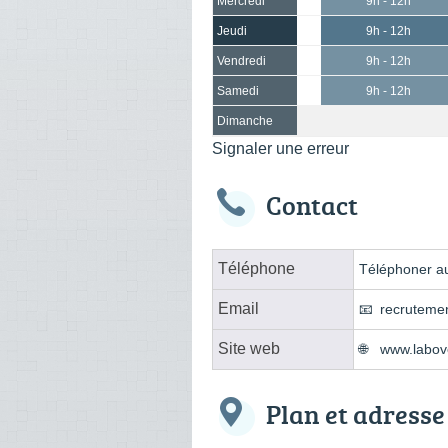
Mercredi
9h - 12h
Jeudi
9h - 12h
Vendredi
9h - 12h
Samedi
9h - 12h
Dimanche
Signaler une erreur
Contact
Téléphone
Téléphoner au
Email
recruteme
Site web
www.labove
Plan et adresse