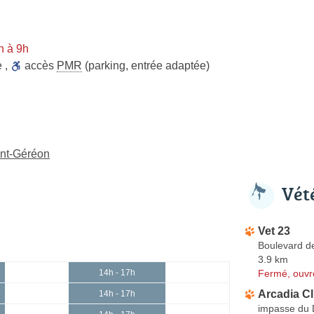
n à 9h
e
,
accès
PMR
(parking, entrée adaptée)
int-Géréon
Vét
Vet 23
Boulevard de
3.9 km
Fermé, ouvr
14h - 17h
Arcadia Cl
14h - 17h
impasse du 