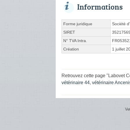
Informations
Forme juridique
Société d'
SIRET
3521756
N° TVA Intra.
FR05352
Création
1 juillet 
Retrouvez cette page "Labovet C
vétérinaire 44
,
vétérinaire Ancen
Ve