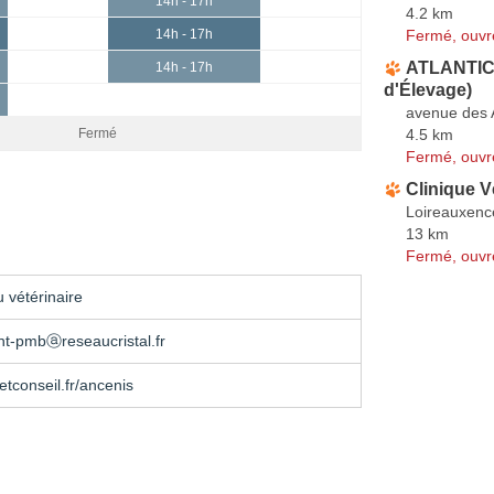
14h - 17h
4.2 km
Fermé, ouvr
14h - 17h
ATLANTIC
14h - 17h
d'Élevage)
avenue des A
4.5 km
Fermé
Fermé, ouvr
Clinique V
Loireauxenc
13 km
Fermé, ouvr
 vétérinaire
nt-pmbⓐreseaucristal.fr
tconseil.fr/ancenis