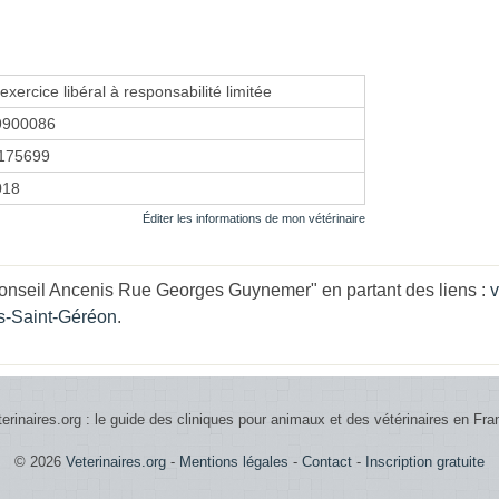
exercice libéral à responsabilité limitée
9900086
175699
2018
Éditer les informations de mon vétérinaire
onseil Ancenis Rue Georges Guynemer" en partant des liens :
v
is-Saint-Géréon
.
terinaires.org : le guide des cliniques pour animaux et des vétérinaires en Fra
© 2026
Veterinaires.org
-
Mentions légales
-
Contact
-
Inscription gratuite