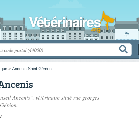
tique
>
Ancenis-Saint-Géréon
 Ancenis
nseil Ancenis", vétérinaire situé
rue georges
-Géréon.
e