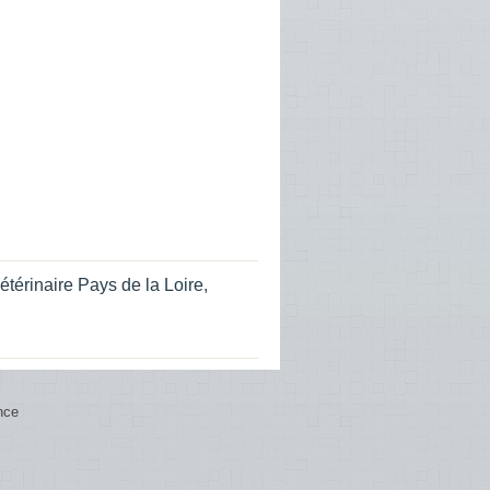
étérinaire Pays de la Loire
,
nce