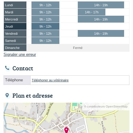
Lundi
9h - 12h
14h - 19h
Mardi
9h - 12h
14h - 17h
Mercredi
9h - 12h
14h - 19h
Jeudi
9h - 12h
Vendredi
9h - 12h
14h - 19h
Samedi
9h - 12h
Dimanche
Fermé
Signaler une erreur
Contact
Téléphone
Téléphoner au vétérinaire
Plan et adresse
© contributeurs OpenStreetMap