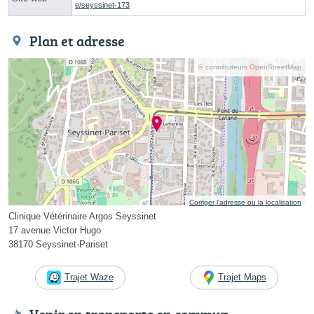
e/seyssinet-173
Plan et adresse
© contributeurs OpenStreetMap
Corriger l’adresse ou la localisation
Clinique Vétérinaire Argos Seyssinet
17 avenue Victor Hugo
38170 Seyssinet-Pariset
Trajet Waze
Trajet Maps