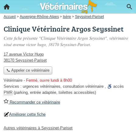
Accueil
>
Auvergne-Rhône-Alpes
>
Isère
>
Seyssinet-Pariset
Clinique Vétérinaire Argos Seyssinet
Cette fiche présente "Clinique Vétérinaire Argos Seyssinet", vétérinaire
situé
avenue victor hugo
, 38170 Seyssinet-Pariset.
17 avenue Victor Hugo
38170 Seyssinet-Pariset
📞 Appeler ce vétérinaire
Vétérinaire
-
Fermé, ouvre lundi à 8h00
Services :
urgences vétérinaires
,
consultation vétérinaire
,
accès
PMR
(parking, entrée adaptée, toilettes accessibles)
Recommander ce vétérinaire
Améliorer cette fiche
Autres vétérinaires à Seyssinet-Pariset