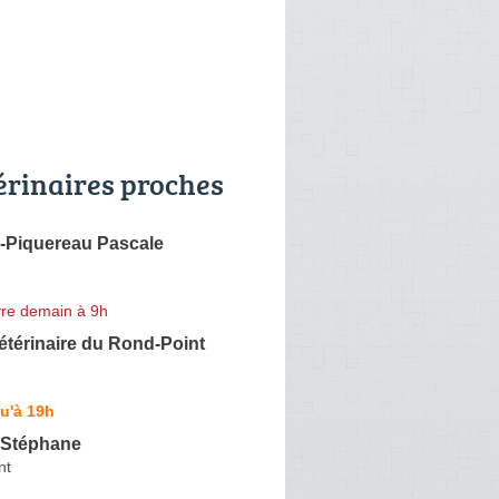
érinaires proches
o-Piquereau Pascale
re demain à 9h
étérinaire du Rond-Point
u'à 19h
Stéphane
nt