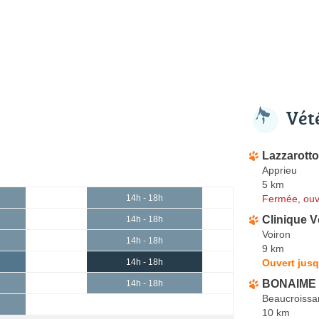
Vét
Lazzarott
Apprieu
5 km
Fermée, ouv
14h - 18h
Clinique V
14h - 18h
Voiron
14h - 18h
9 km
Ouvert jusq
14h - 18h
BONAIME 
14h - 18h
Beaucroissa
10 km