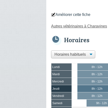
Améliorer cette fiche
Autres vétérinaires à Charavines
Horaires
Lundi
8h - 12h
Mardi
8h - 12h
Mercredi
8h - 12h
Jeudi
8h - 12h
Vendredi
8h - 12h
Samedi
9h - 12h