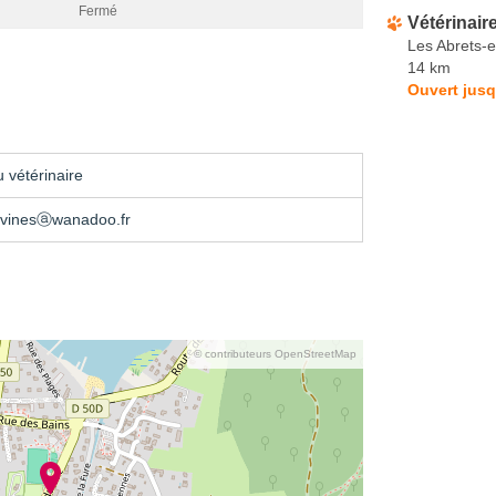
Fermé
Vétérinair
Les Abrets-
14 km
Ouvert jusq
 vétérinaire
avinesⓐwanadoo.fr
© contributeurs OpenStreetMap