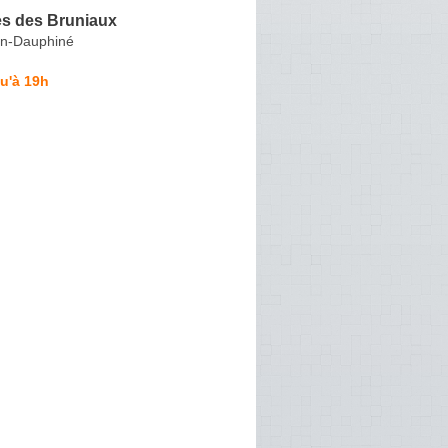
es des Bruniaux
en-Dauphiné
u'à 19h