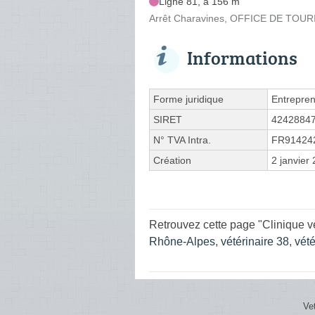
Ligne 81, à 156 m
Arrêt Charavines, OFFICE DE TOUR
Informations
Forme juridique
Entrepren
SIRET
4242884
N° TVA Intra.
FR91424
Création
2 janvier
Retrouvez cette page "Clinique v
Rhône-Alpes
,
vétérinaire 38
,
vét
Ve