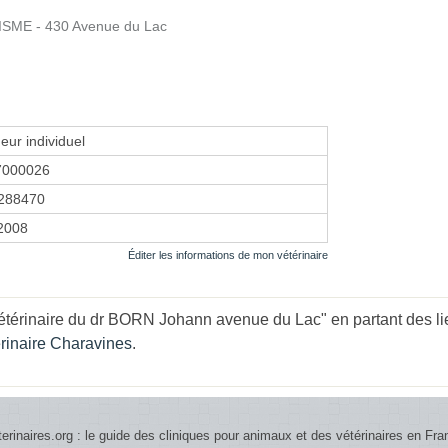
ISME - 430 Avenue du Lac
eur individuel
7000026
288470
 2008
Éditer les informations de mon vétérinaire
étérinaire du dr BORN Johann avenue du Lac" en partant des li
érinaire Charavines
.
terinaires.org : le guide des cliniques pour animaux et des vétérinaires en Fra