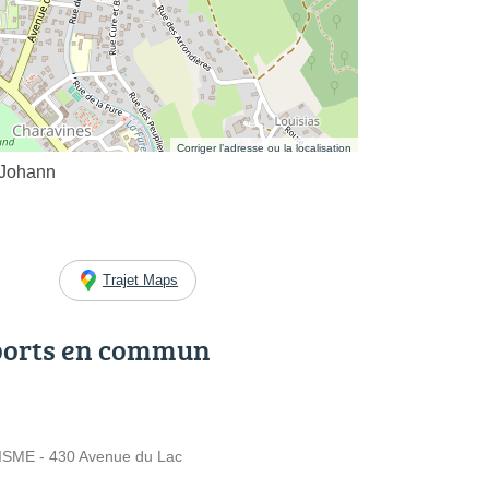
Corriger l’adresse ou la localisation
 Johann
Trajet Maps
ports en commun
ISME - 430 Avenue du Lac