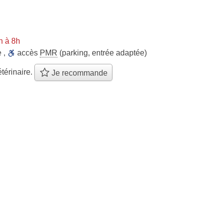
n à 8h
e
,
accès
PMR
(parking, entrée adaptée)
térinaire.
Je recommande