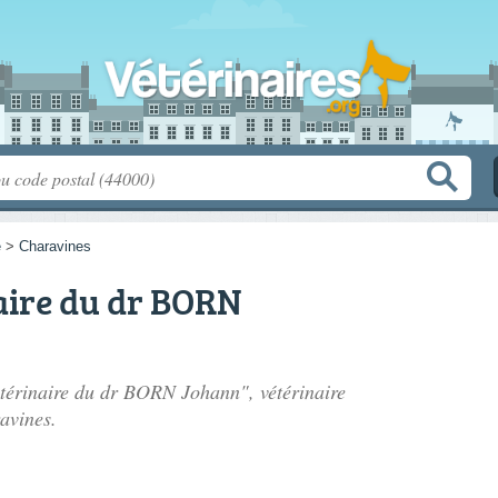
e
>
Charavines
aire du dr BORN
vétérinaire du dr BORN Johann", vétérinaire
avines.