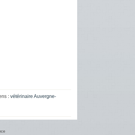
ens :
vétérinaire Auvergne-
nce