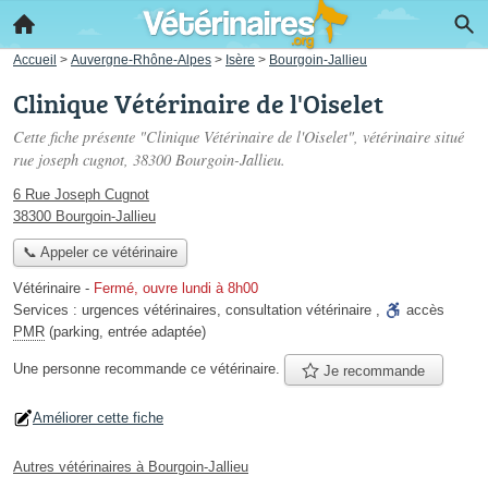
Accueil
>
Auvergne-Rhône-Alpes
>
Isère
>
Bourgoin-Jallieu
Clinique Vétérinaire de l'Oiselet
Cette fiche présente "Clinique Vétérinaire de l'Oiselet", vétérinaire situé
rue joseph cugnot
, 38300 Bourgoin-Jallieu.
6 Rue Joseph Cugnot
38300 Bourgoin-Jallieu
📞 Appeler ce vétérinaire
Vétérinaire
-
Fermé, ouvre lundi à 8h00
Services :
urgences vétérinaires
,
consultation vétérinaire
,
accès
PMR
(parking, entrée adaptée)
Une personne
recommande
ce vétérinaire.
Je recommande
Améliorer cette fiche
Autres vétérinaires à Bourgoin-Jallieu