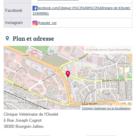
facebook.com/Clinique-V%C3%A9t%C3%A9rinaire-de-lOiselet-
Facebook
154699961
Instagram
@oiselet_vet
Plan et adresse
© contributeurs OpenStreetMap
Corriger l’adresse ou la localisation
Clinique Vétérinaire de l'Oiselet
6 Rue Joseph Cugnot
38300 Bourgoin-Jallieu