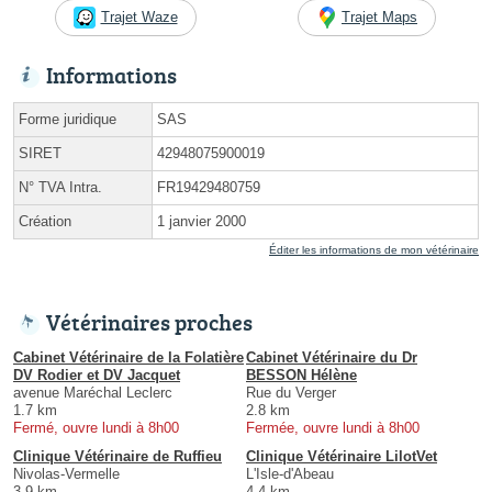
Trajet Waze
Trajet Maps
Informations
Forme juridique
SAS
SIRET
42948075900019
N° TVA Intra.
FR19429480759
Création
1 janvier 2000
Éditer les informations de mon vétérinaire
Vétérinaires proches
Cabinet Vétérinaire de la Folatière
Cabinet Vétérinaire du Dr
DV Rodier et DV Jacquet
BESSON Hélène
avenue Maréchal Leclerc
Rue du Verger
1.7 km
2.8 km
Fermé, ouvre lundi à 8h00
Fermée, ouvre lundi à 8h00
Clinique Vétérinaire de Ruffieu
Clinique Vétérinaire LilotVet
Nivolas-Vermelle
L'Isle-d'Abeau
3.9 km
4.4 km