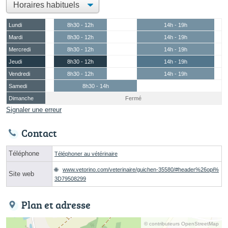
Lundi
8h30 - 12h
14h - 19h
Mardi
8h30 - 12h
14h - 19h
Mercredi
8h30 - 12h
14h - 19h
Jeudi
8h30 - 12h
14h - 19h
Vendredi
8h30 - 12h
14h - 19h
Samedi
8h30 - 14h
Dimanche
Fermé
Signaler une erreur
Contact
Téléphone
Téléphoner au vétérinaire
www.vetorino.com/veterinaire/guichen-35580/#header%26opi%
Site web
3D79508299
Plan et adresse
© contributeurs OpenStreetMap