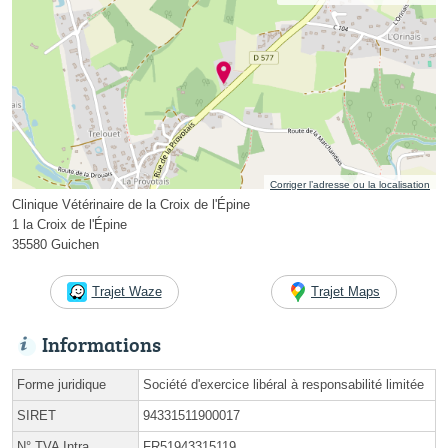
Corriger l’adresse ou la localisation
Clinique Vétérinaire de la Croix de l'Épine
1 la Croix de l'Épine
35580 Guichen
Trajet Waze
Trajet Maps
Informations
Forme juridique
Société d'exercice libéral à responsabilité limitée
SIRET
94331511900017
N° TVA Intra.
FR51943315119