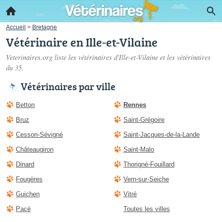
Accueil
>
Bretagne
Vétérinaire en Ille-et-Vilaine
Veterinaires.org liste les
vétérinaires d'Ille-et-Vilaine
et les vétérinaires
du 35.
Vétérinaires par ville
Betton
Rennes
Bruz
Saint-Grégoire
Cesson-Sévigné
Saint-Jacques-de-la-Lande
Châteaugiron
Saint-Malo
Dinard
Thorigné-Fouillard
Fougères
Vern-sur-Seiche
Guichen
Vitré
Pacé
Toutes les villes