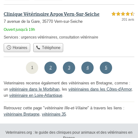
Clinique Vétérinaire Argos Vern-Sur-Seiche
4,5 étoiles sur 5
201 avis
7 avenue de la Gare, 35770 Vern-sur-Seiche
Ouvert jusqu'à 19h
Services :
urgences vétérinaires
,
consultation vétérinaire
Horaires
Téléphone
1
2
3
4
5
Veterinaires recense également des vétérinaires en Bretagne, comme :
un
vétérinaire dans le Morbihan
, les
vétérinaires dans les Côtes-d'Armor
,
un
vétérinaire en Loire-Atlantique
.
Retrouvez cette page "
vétérinaire Ille-et-Vilaine
" à travers les liens :
vétérinaire Bretagne
,
vétérinaire 35
.
Veterinaires.org : le guide des cliniques pour animaux et des vétérinaires en
France