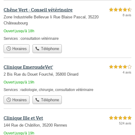
Chêne Vert - Conseil vétérinaire
4,5 étoiles sur 5
8 avis
Zone Industrielle Bellevue Ii Rue Blaise Pascal, 35220
Châteaubourg
Ouvert jusqu'à 18h
Services :
consultation vétérinaire
Horaires
Téléphone
Clinique EmeraudeVet'
4,0 étoiles sur 5
4 avis
2 Bis Rue du Douet Fourché, 35800 Dinard
Ouvert jusqu'à 19h
Services :
radiologie
,
chirurgie
,
consultation vétérinaire
Horaires
Téléphone
Clinique Ille et Vet
5,0 étoiles sur 5
524 avis
144 Rue de Châtillon, 35200 Rennes
Ouvert jusqu'à 19h